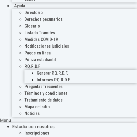
Ayuda
Directorio
Derechos pecunarios
Glosario
Listado Trámites
Medidas COVID-19
Notificaciones judiciales
Pagos en línea
Póliza estudiantil
P.Q.R.D.F
Generar P.Q.R.D.F.
Informes P.Q.R.D.F.
Preguntas frecuentes
Términos y condiciones
Tratamiento de datos
Mapa del sitio
Noticias
Menu
Estudia con nosotros
Inscripciones