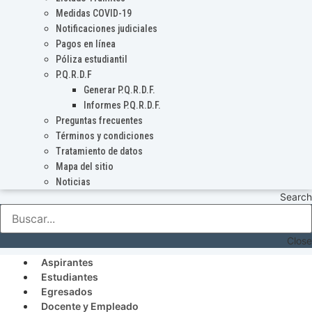
Medidas COVID-19
Notificaciones judiciales
Pagos en línea
Póliza estudiantil
P.Q.R.D.F
Generar P.Q.R.D.F.
Informes P.Q.R.D.F.
Preguntas frecuentes
Términos y condiciones
Tratamiento de datos
Mapa del sitio
Noticias
Search
Close
Aspirantes
Estudiantes
Egresados
Docente y Empleado