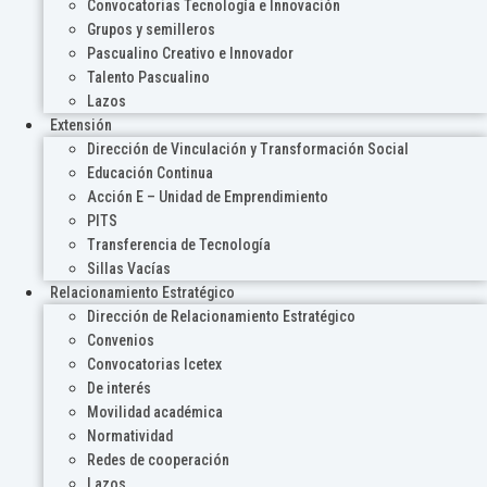
Convocatorias Tecnología e Innovación
Grupos y semilleros
Pascualino Creativo e Innovador
Talento Pascualino
Lazos
Extensión
Dirección de Vinculación y Transformación Social
Educación Continua
Acción E – Unidad de Emprendimiento
PITS
Transferencia de Tecnología
Sillas Vacías
Relacionamiento Estratégico
Dirección de Relacionamiento Estratégico
Convenios
Convocatorias Icetex
De interés
Movilidad académica
Normatividad
Redes de cooperación
Lazos