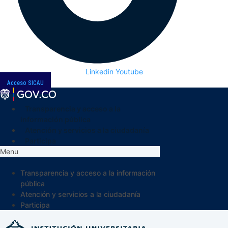
Linkedin
Youtube
Acceso SICAU
Transparencia y acceso a la
información pública
Atención y servicios a la ciudadanía
Participa
Menu
Transparencia y acceso a la información
pública
Atención y servicios a la ciudadanía
Participa