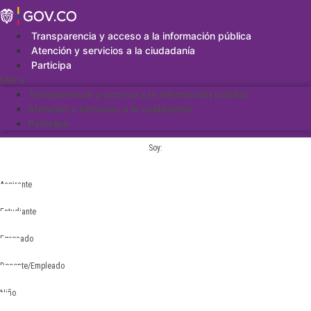
Saltar
al
contenido
Transparencia y acceso a la información pública
Atención y servicios a la ciudadanía
Participa
Menu
Transparencia y acceso a la información pública
Atención y servicios a la ciudadanía
Participa
Soy:
Aspirante
Estudiante
Egresado
Docente/Empleado
Niño