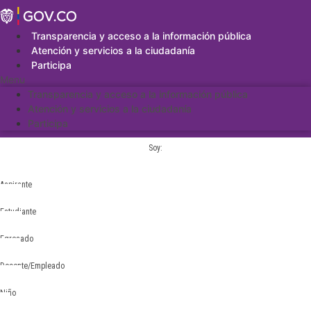
Saltar
al
contenido
Transparencia y acceso a la información pública
Atención y servicios a la ciudadanía
Participa
Menu
Transparencia y acceso a la información pública
Atención y servicios a la ciudadanía
Participa
Soy:
Aspirante
Estudiante
Egresado
Docente/Empleado
Niño