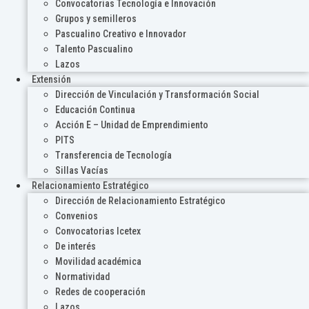
Convocatorias Tecnología e Innovación
Grupos y semilleros
Pascualino Creativo e Innovador
Talento Pascualino
Lazos
Extensión
Dirección de Vinculación y Transformación Social
Educación Continua
Acción E – Unidad de Emprendimiento
PITS
Transferencia de Tecnología
Sillas Vacías
Relacionamiento Estratégico
Dirección de Relacionamiento Estratégico
Convenios
Convocatorias Icetex
De interés
Movilidad académica
Normatividad
Redes de cooperación
Lazos