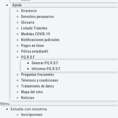
Ayuda
Directorio
Derechos pecunarios
Glosario
Listado Trámites
Medidas COVID-19
Notificaciones judiciales
Pagos en línea
Póliza estudiantil
P.Q.R.D.F
Generar P.Q.R.D.F.
Informes P.Q.R.D.F.
Preguntas frecuentes
Términos y condiciones
Tratamiento de datos
Mapa del sitio
Noticias
Menu
Estudia con nosotros
Inscripciones