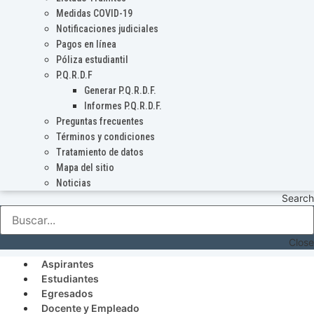
Medidas COVID-19
Notificaciones judiciales
Pagos en línea
Póliza estudiantil
P.Q.R.D.F
Generar P.Q.R.D.F.
Informes P.Q.R.D.F.
Preguntas frecuentes
Términos y condiciones
Tratamiento de datos
Mapa del sitio
Noticias
Search
Close
Aspirantes
Estudiantes
Egresados
Docente y Empleado