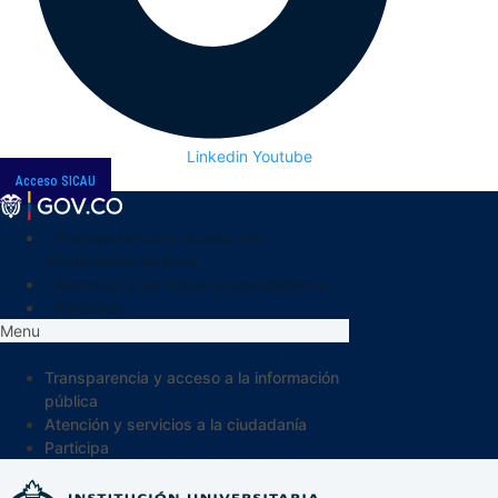
Linkedin
Youtube
Acceso SICAU
Transparencia y acceso a la
información pública
Atención y servicios a la ciudadanía
Participa
Menu
Transparencia y acceso a la información
pública
Atención y servicios a la ciudadanía
Participa