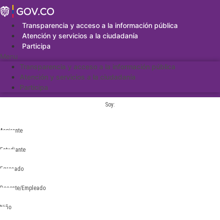
Saltar
al
contenido
Transparencia y acceso a la información pública
Atención y servicios a la ciudadanía
Participa
Menu
Transparencia y acceso a la información pública
Atención y servicios a la ciudadanía
Participa
Soy:
Aspirante
Estudiante
Egresado
Docente/Empleado
Niño