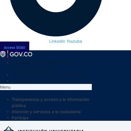
Linkedin
Youtube
Acceso SICAU
Transparencia y acceso a la
información pública
Atención y servicios a la ciudadanía
Participa
Menu
Transparencia y acceso a la información
pública
Atención y servicios a la ciudadanía
Participa