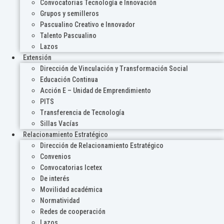
Convocatorias Tecnología e Innovación
Grupos y semilleros
Pascualino Creativo e Innovador
Talento Pascualino
Lazos
Extensión
Dirección de Vinculación y Transformación Social
Educación Continua
Acción E – Unidad de Emprendimiento
PITS
Transferencia de Tecnología
Sillas Vacías
Relacionamiento Estratégico
Dirección de Relacionamiento Estratégico
Convenios
Convocatorias Icetex
De interés
Movilidad académica
Normatividad
Redes de cooperación
Lazos