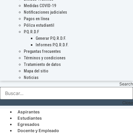
Medidas COVID-19
Notificaciones judiciales
Pagos en línea
Póliza estudiantil
P.Q.R.D.F
Generar P.Q.R.D.F.
Informes P.Q.R.D.F.
Preguntas frecuentes
Términos y condiciones
Tratamiento de datos
Mapa del sitio
Noticias
Search
Close
Aspirantes
Estudiantes
Egresados
Docente y Empleado