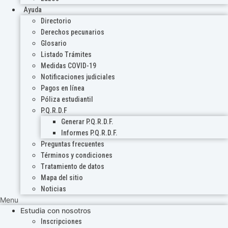
Ayuda
Directorio
Derechos pecunarios
Glosario
Listado Trámites
Medidas COVID-19
Notificaciones judiciales
Pagos en línea
Póliza estudiantil
P.Q.R.D.F
Generar P.Q.R.D.F.
Informes P.Q.R.D.F.
Preguntas frecuentes
Términos y condiciones
Tratamiento de datos
Mapa del sitio
Noticias
Menu
Estudia con nosotros
Inscripciones