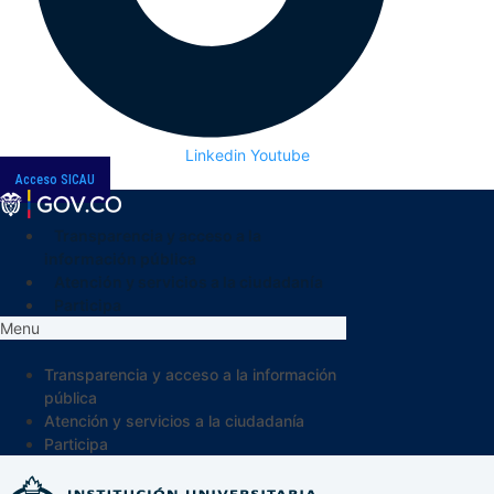
Linkedin
Youtube
Acceso SICAU
Transparencia y acceso a la
información pública
Atención y servicios a la ciudadanía
Participa
Menu
Transparencia y acceso a la información
pública
Atención y servicios a la ciudadanía
Participa