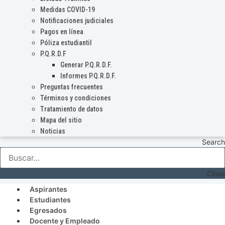
Medidas COVID-19
Notificaciones judiciales
Pagos en línea
Póliza estudiantil
P.Q.R.D.F
Generar P.Q.R.D.F.
Informes P.Q.R.D.F.
Preguntas frecuentes
Términos y condiciones
Tratamiento de datos
Mapa del sitio
Noticias
Search
Close
Aspirantes
Estudiantes
Egresados
Docente y Empleado