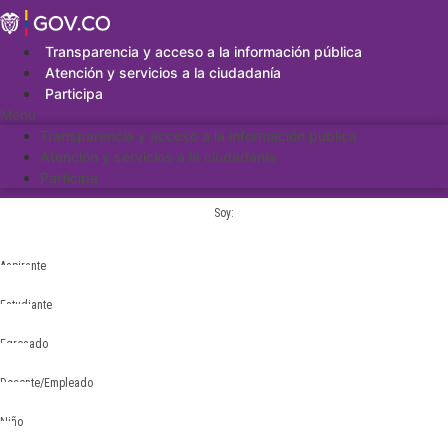
Saltar
al
contenido
Transparencia y acceso a la información pública
Atención y servicios a la ciudadanía
Participa
Menu
Transparencia y acceso a la información pública
Atención y servicios a la ciudadanía
Participa
Soy:
Aspirante
Estudiante
Egresado
Docente/Empleado
Niño