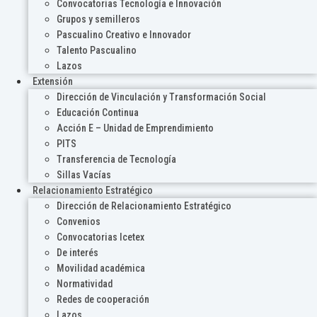
Convocatorias Tecnología e Innovación
Grupos y semilleros
Pascualino Creativo e Innovador
Talento Pascualino
Lazos
Extensión
Dirección de Vinculación y Transformación Social
Educación Continua
Acción E – Unidad de Emprendimiento
PITS
Transferencia de Tecnología
Sillas Vacías
Relacionamiento Estratégico
Dirección de Relacionamiento Estratégico
Convenios
Convocatorias Icetex
De interés
Movilidad académica
Normatividad
Redes de cooperación
Lazos