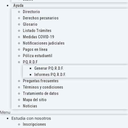
Ayuda
Directorio
Derechos pecunarios
Glosario
Listado Trámites
Medidas COVID-19
Notificaciones judiciales
Pagos en línea
Póliza estudiantil
P.Q.R.D.F
Generar P.Q.R.D.F.
Informes P.Q.R.D.F.
Preguntas frecuentes
Términos y condiciones
Tratamiento de datos
Mapa del sitio
Noticias
Menu
Estudia con nosotros
Inscripciones