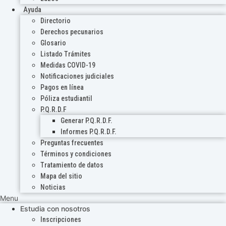
Ayuda
Directorio
Derechos pecunarios
Glosario
Listado Trámites
Medidas COVID-19
Notificaciones judiciales
Pagos en línea
Póliza estudiantil
P.Q.R.D.F
Generar P.Q.R.D.F.
Informes P.Q.R.D.F.
Preguntas frecuentes
Términos y condiciones
Tratamiento de datos
Mapa del sitio
Noticias
Menu
Estudia con nosotros
Inscripciones