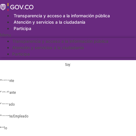
Saltar
al
contenido
Transparencia y acceso a la información pública
Atención y servicios a la ciudadanía
Participa
Menu
Transparencia y acceso a la información pública
Atención y servicios a la ciudadanía
Participa
Soy:
Aspirante
Estudiante
Egresado
Docente/Empleado
Niño