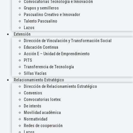
Convocatorias Tecnología e Innovación
Grupos y semilleros
Pascualino Creativo e Innovador
Talento Pascualino
Lazos
Extensión
Dirección de Vinculación y Transformación Social
Educación Continua
Acción E – Unidad de Emprendimiento
PITS
Transferencia de Tecnología
Sillas Vacías
Relacionamiento Estratégico
Dirección de Relacionamiento Estratégico
Convenios
Convocatorias Icetex
De interés
Movilidad académica
Normatividad
Redes de cooperación
Lazos