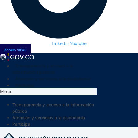
Linkedin
Youtube
Acceso SICAU
Transparencia y acceso a la
información pública
Atención y servicios a la ciudadanía
Participa
Menu
Transparencia y acceso a la información
pública
Atención y servicios a la ciudadanía
Participa