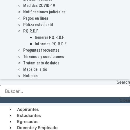
Medidas COVID-19
Notificaciones judiciales
Pagos en línea
Póliza estudiantil
P.Q.R.D.F
Generar P.Q.R.D.F.
Informes P.Q.R.D.F.
Preguntas frecuentes
Términos y condiciones
Tratamiento de datos
Mapa del sitio
Noticias
Search
Close
Aspirantes
Estudiantes
Egresados
Docente y Empleado