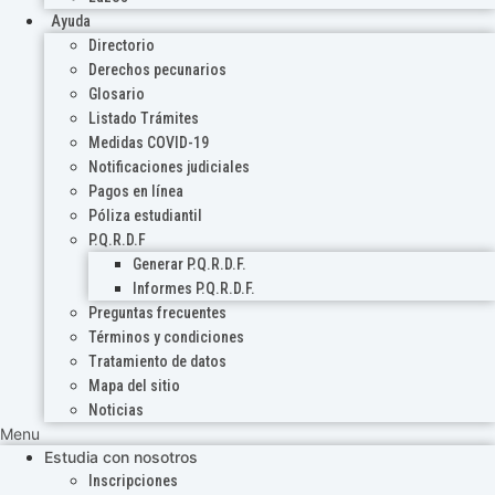
Ayuda
Directorio
Derechos pecunarios
Glosario
Listado Trámites
Medidas COVID-19
Notificaciones judiciales
Pagos en línea
Póliza estudiantil
P.Q.R.D.F
Generar P.Q.R.D.F.
Informes P.Q.R.D.F.
Preguntas frecuentes
Términos y condiciones
Tratamiento de datos
Mapa del sitio
Noticias
Menu
Estudia con nosotros
Inscripciones