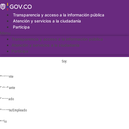
Saltar
al
contenido
Transparencia y acceso a la información pública
Atención y servicios a la ciudadanía
Participa
Menu
Transparencia y acceso a la información pública
Atención y servicios a la ciudadanía
Participa
Soy:
Aspirante
Estudiante
Egresado
Docente/Empleado
Niño