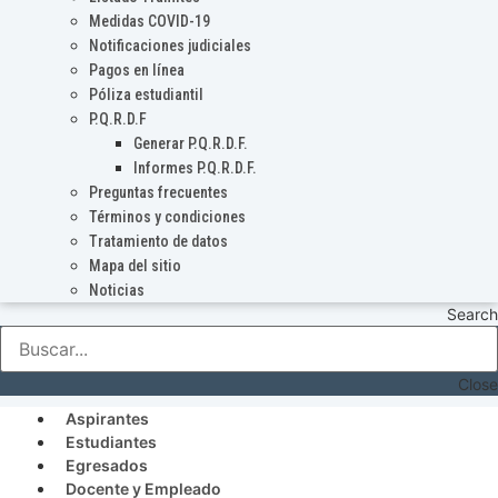
Medidas COVID-19
Notificaciones judiciales
Pagos en línea
Póliza estudiantil
P.Q.R.D.F
Generar P.Q.R.D.F.
Informes P.Q.R.D.F.
Preguntas frecuentes
Términos y condiciones
Tratamiento de datos
Mapa del sitio
Noticias
Search
Close
Aspirantes
Estudiantes
Egresados
Docente y Empleado