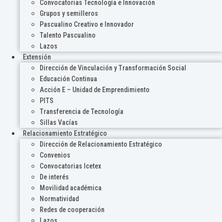
Convocatorias Tecnología e Innovación
Grupos y semilleros
Pascualino Creativo e Innovador
Talento Pascualino
Lazos
Extensión
Dirección de Vinculación y Transformación Social
Educación Continua
Acción E – Unidad de Emprendimiento
PITS
Transferencia de Tecnología
Sillas Vacías
Relacionamiento Estratégico
Dirección de Relacionamiento Estratégico
Convenios
Convocatorias Icetex
De interés
Movilidad académica
Normatividad
Redes de cooperación
Lazos