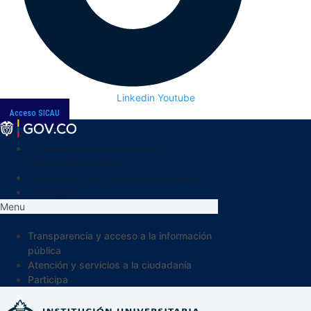
Linkedin
Youtube
Acceso SICAU
Transparencia y acceso a la
información pública
Atención y servicios a la ciudadanía
Participa
Menu
Transparencia y acceso a la información
pública
Atención y servicios a la ciudadanía
Participa