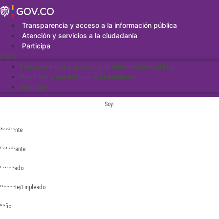
Saltar
al
contenido
Transparencia y acceso a la información pública
Atención y servicios a la ciudadanía
Participa
Menu
Transparencia y acceso a la información pública
Atención y servicios a la ciudadanía
Participa
Soy:
Aspirante
Estudiante
Egresado
Docente/Empleado
Niño