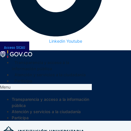
Linkedin
Youtube
Acceso SICAU
Transparencia y acceso a la
información pública
Atención y servicios a la ciudadanía
Participa
Menu
Transparencia y acceso a la información
pública
Atención y servicios a la ciudadanía
Participa