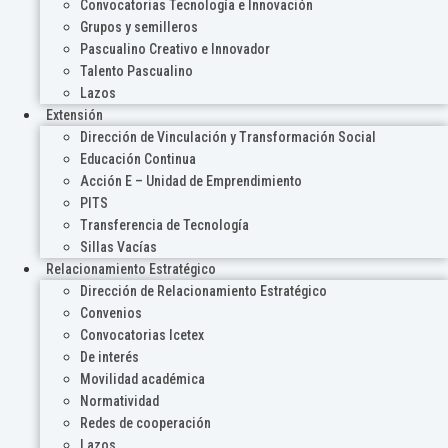
Convocatorias Tecnología e Innovación
Grupos y semilleros
Pascualino Creativo e Innovador
Talento Pascualino
Lazos
Extensión
Dirección de Vinculación y Transformación Social
Educación Continua
Acción E – Unidad de Emprendimiento
PITS
Transferencia de Tecnología
Sillas Vacías
Relacionamiento Estratégico
Dirección de Relacionamiento Estratégico
Convenios
Convocatorias Icetex
De interés
Movilidad académica
Normatividad
Redes de cooperación
Lazos