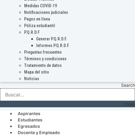
Medidas COVID-19
Notificaciones judiciales
Pagos en línea
Póliza estudiantil
P.Q.R.D.F
Generar P.Q.R.D.F.
Informes P.Q.R.D.F.
Preguntas frecuentes
Términos y condiciones
Tratamiento de datos
Mapa del sitio
Noticias
Search
Close
Aspirantes
Estudiantes
Egresados
Docente y Empleado