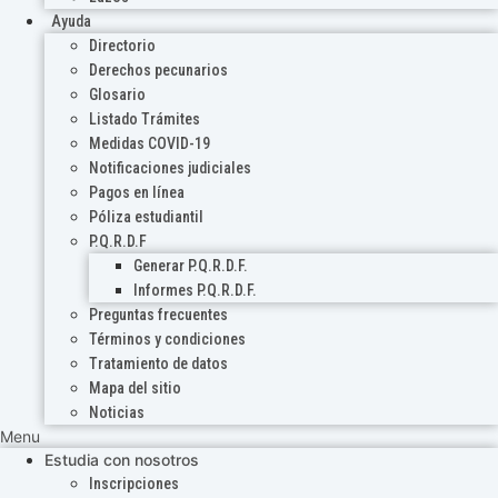
Ayuda
Directorio
Derechos pecunarios
Glosario
Listado Trámites
Medidas COVID-19
Notificaciones judiciales
Pagos en línea
Póliza estudiantil
P.Q.R.D.F
Generar P.Q.R.D.F.
Informes P.Q.R.D.F.
Preguntas frecuentes
Términos y condiciones
Tratamiento de datos
Mapa del sitio
Noticias
Menu
Estudia con nosotros
Inscripciones