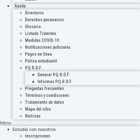
Ayuda
Directorio
Derechos pecunarios
Glosario
Listado Trámites
Medidas COVID-19
Notificaciones judiciales
Pagos en línea
Póliza estudiantil
P.Q.R.D.F
Generar P.Q.R.D.F.
Informes P.Q.R.D.F.
Preguntas frecuentes
Términos y condiciones
Tratamiento de datos
Mapa del sitio
Noticias
Menu
Estudia con nosotros
Inscripciones