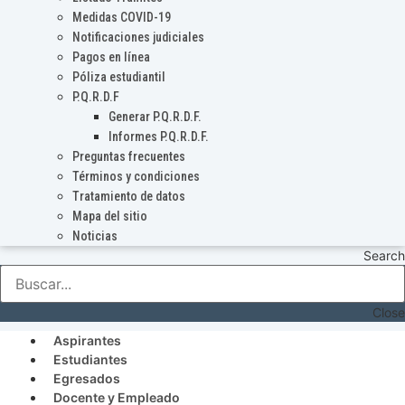
Medidas COVID-19
Notificaciones judiciales
Pagos en línea
Póliza estudiantil
P.Q.R.D.F
Generar P.Q.R.D.F.
Informes P.Q.R.D.F.
Preguntas frecuentes
Términos y condiciones
Tratamiento de datos
Mapa del sitio
Noticias
Search
Close
Aspirantes
Estudiantes
Egresados
Docente y Empleado