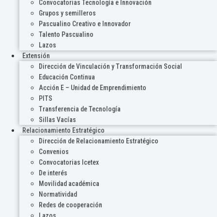
Convocatorias Tecnología e Innovación
Grupos y semilleros
Pascualino Creativo e Innovador
Talento Pascualino
Lazos
Extensión
Dirección de Vinculación y Transformación Social
Educación Continua
Acción E – Unidad de Emprendimiento
PITS
Transferencia de Tecnología
Sillas Vacías
Relacionamiento Estratégico
Dirección de Relacionamiento Estratégico
Convenios
Convocatorias Icetex
De interés
Movilidad académica
Normatividad
Redes de cooperación
Lazos