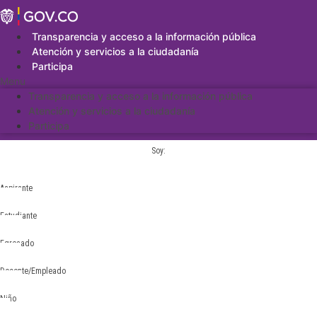
Saltar
al
contenido
Transparencia y acceso a la información pública
Atención y servicios a la ciudadanía
Participa
Menu
Transparencia y acceso a la información pública
Atención y servicios a la ciudadanía
Participa
Soy:
Aspirante
Estudiante
Egresado
Docente/Empleado
Niño