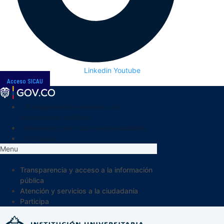
Linkedin
Youtube
Acceso SICAU
Transparencia y acceso a la
información pública
Atención y servicios a la ciudadanía
Participa
Menu
Transparencia y acceso a la información
pública
Atención y servicios a la ciudadanía
Participa