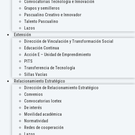
Convocatorias Tecnología e Innovación
Grupos y semilleros
Pascualino Creativo e Innovador
Talento Pascualino
Lazos
Extensión
Dirección de Vinculación y Transformación Social
Educación Continua
Acción E – Unidad de Emprendimiento
PITS
Transferencia de Tecnología
Sillas Vacías
Relacionamiento Estratégico
Dirección de Relacionamiento Estratégico
Convenios
Convocatorias Icetex
De interés
Movilidad académica
Normatividad
Redes de cooperación
Lazos