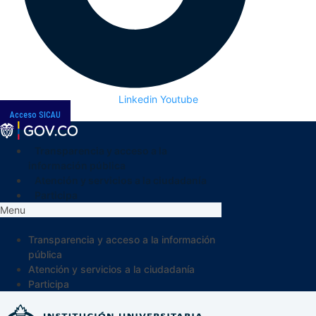
Linkedin
Youtube
Acceso SICAU
Transparencia y acceso a la
información pública
Atención y servicios a la ciudadanía
Participa
Menu
Transparencia y acceso a la información
pública
Atención y servicios a la ciudadanía
Participa