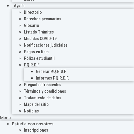
Ayuda
Directorio
Derechos pecunarios
Glosario
Listado Trámites
Medidas COVID-19
Notificaciones judiciales
Pagos en línea
Póliza estudiantil
P.Q.R.D.F
Generar P.Q.R.D.F.
Informes P.Q.R.D.F.
Preguntas frecuentes
Términos y condiciones
Tratamiento de datos
Mapa del sitio
Noticias
Menu
Estudia con nosotros
Inscripciones