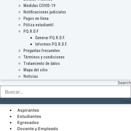
Medidas COVID-19
Notificaciones judiciales
Pagos en línea
Póliza estudiantil
P.Q.R.D.F
Generar P.Q.R.D.F.
Informes P.Q.R.D.F.
Preguntas frecuentes
Términos y condiciones
Tratamiento de datos
Mapa del sitio
Noticias
Search
Close
Aspirantes
Estudiantes
Egresados
Docente y Empleado