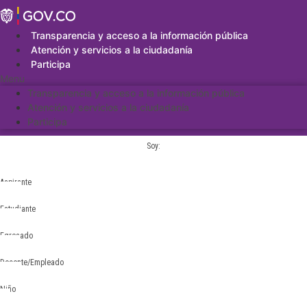
Saltar
al
contenido
Transparencia y acceso a la información pública
Atención y servicios a la ciudadanía
Participa
Menu
Transparencia y acceso a la información pública
Atención y servicios a la ciudadanía
Participa
Soy:
Aspirante
Estudiante
Egresado
Docente/Empleado
Niño