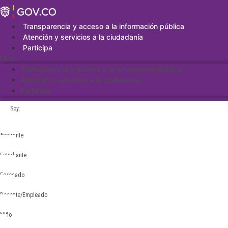
Saltar
al
contenido
Transparencia y acceso a la información pública
Atención y servicios a la ciudadanía
Participa
Menu
Transparencia y acceso a la información pública
Atención y servicios a la ciudadanía
Participa
Soy:
Aspirante
Estudiante
Egresado
Docente/Empleado
Niño