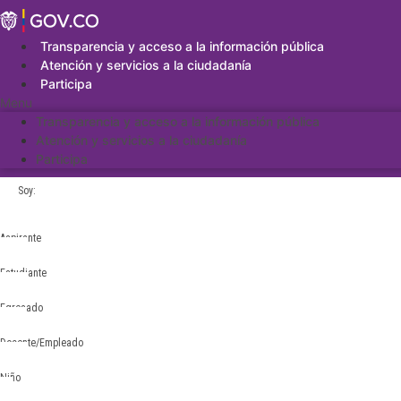
Saltar
al
contenido
Transparencia y acceso a la información pública
Atención y servicios a la ciudadanía
Participa
Menu
Transparencia y acceso a la información pública
Atención y servicios a la ciudadanía
Participa
Soy:
Aspirante
Estudiante
Egresado
Docente/Empleado
Niño