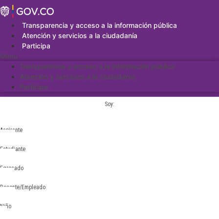
Saltar
al
contenido
Transparencia y acceso a la información pública
Atención y servicios a la ciudadanía
Participa
Menu
Transparencia y acceso a la información pública
Atención y servicios a la ciudadanía
Participa
Soy:
Aspirante
Estudiante
Egresado
Docente/Empleado
Niño