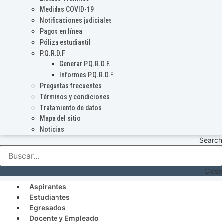
Medidas COVID-19
Notificaciones judiciales
Pagos en línea
Póliza estudiantil
P.Q.R.D.F
Generar P.Q.R.D.F.
Informes P.Q.R.D.F.
Preguntas frecuentes
Términos y condiciones
Tratamiento de datos
Mapa del sitio
Noticias
Search
Close
Aspirantes
Estudiantes
Egresados
Docente y Empleado