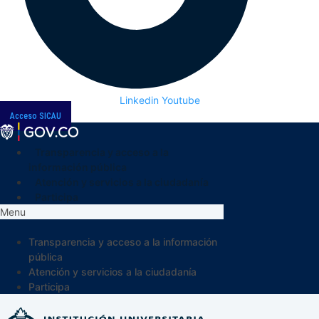
Linkedin
Youtube
Acceso SICAU
Transparencia y acceso a la
información pública
Atención y servicios a la ciudadanía
Participa
Menu
Transparencia y acceso a la información
pública
Atención y servicios a la ciudadanía
Participa