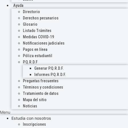
Ayuda
Directorio
Derechos pecunarios
Glosario
Listado Trámites
Medidas COVID-19
Notificaciones judiciales
Pagos en línea
Póliza estudiantil
P.Q.R.D.F
Generar P.Q.R.D.F.
Informes P.Q.R.D.F.
Preguntas frecuentes
Términos y condiciones
Tratamiento de datos
Mapa del sitio
Noticias
Menu
Estudia con nosotros
Inscripciones