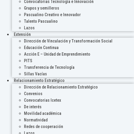
Convocatorias Tecnología e Innovación
Grupos y semilleros
Pascualino Creativo e Innovador
Talento Pascualino
Lazos
Extensión
Dirección de Vinculación y Transformación Social
Educación Continua
Acción E – Unidad de Emprendimiento
PITS
Transferencia de Tecnología
Sillas Vacías
Relacionamiento Estratégico
Dirección de Relacionamiento Estratégico
Convenios
Convocatorias Icetex
De interés
Movilidad académica
Normatividad
Redes de cooperación
Lazos