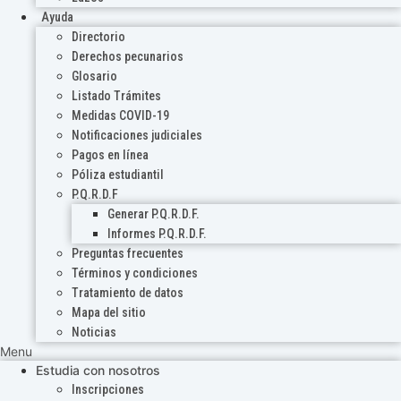
Ayuda
Directorio
Derechos pecunarios
Glosario
Listado Trámites
Medidas COVID-19
Notificaciones judiciales
Pagos en línea
Póliza estudiantil
P.Q.R.D.F
Generar P.Q.R.D.F.
Informes P.Q.R.D.F.
Preguntas frecuentes
Términos y condiciones
Tratamiento de datos
Mapa del sitio
Noticias
Menu
Estudia con nosotros
Inscripciones