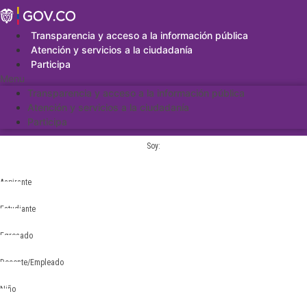
Saltar
al
contenido
Transparencia y acceso a la información pública
Atención y servicios a la ciudadanía
Participa
Menu
Transparencia y acceso a la información pública
Atención y servicios a la ciudadanía
Participa
Soy:
Aspirante
Estudiante
Egresado
Docente/Empleado
Niño