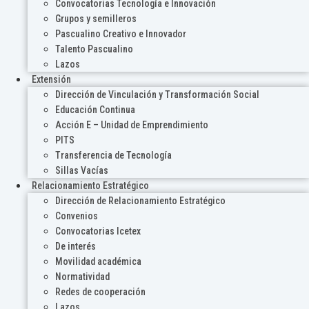
Convocatorias Tecnología e Innovación
Grupos y semilleros
Pascualino Creativo e Innovador
Talento Pascualino
Lazos
Extensión
Dirección de Vinculación y Transformación Social
Educación Continua
Acción E – Unidad de Emprendimiento
PITS
Transferencia de Tecnología
Sillas Vacías
Relacionamiento Estratégico
Dirección de Relacionamiento Estratégico
Convenios
Convocatorias Icetex
De interés
Movilidad académica
Normatividad
Redes de cooperación
Lazos