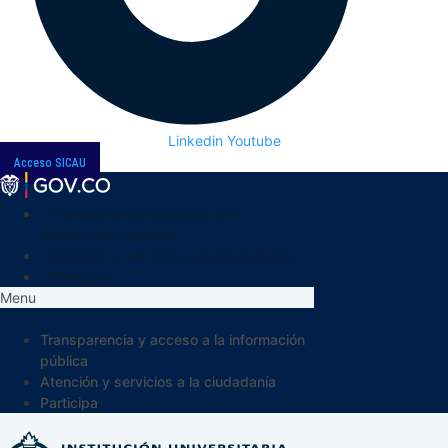
Linkedin
Youtube
Acceso SICAU
Transparencia y acceso a la
información pública
Atención y servicios a la ciudadanía
Participa
Menu
Transparencia y acceso a la información
pública
Atención y servicios a la ciudadanía
Participa