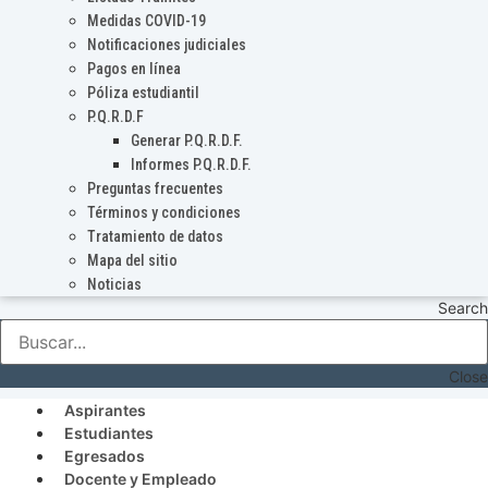
Medidas COVID-19
Notificaciones judiciales
Pagos en línea
Póliza estudiantil
P.Q.R.D.F
Generar P.Q.R.D.F.
Informes P.Q.R.D.F.
Preguntas frecuentes
Términos y condiciones
Tratamiento de datos
Mapa del sitio
Noticias
Search
Close
Aspirantes
Estudiantes
Egresados
Docente y Empleado