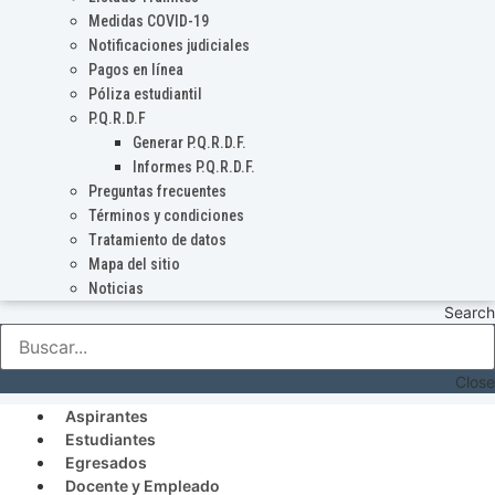
Medidas COVID-19
Notificaciones judiciales
Pagos en línea
Póliza estudiantil
P.Q.R.D.F
Generar P.Q.R.D.F.
Informes P.Q.R.D.F.
Preguntas frecuentes
Términos y condiciones
Tratamiento de datos
Mapa del sitio
Noticias
Search
Close
Aspirantes
Estudiantes
Egresados
Docente y Empleado