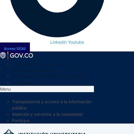
Linkedin
Youtube
Acceso SICAU
Transparencia y acceso a la
información pública
Atención y servicios a la ciudadanía
Participa
Menu
Transparencia y acceso a la información
pública
Atención y servicios a la ciudadanía
Participa