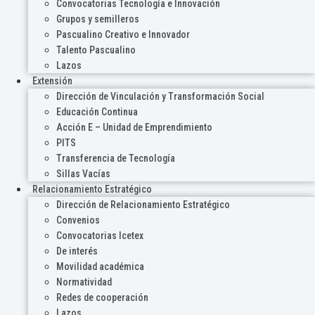
Convocatorias Tecnología e Innovación
Grupos y semilleros
Pascualino Creativo e Innovador
Talento Pascualino
Lazos
Extensión
Dirección de Vinculación y Transformación Social
Educación Continua
Acción E – Unidad de Emprendimiento
PITS
Transferencia de Tecnología
Sillas Vacías
Relacionamiento Estratégico
Dirección de Relacionamiento Estratégico
Convenios
Convocatorias Icetex
De interés
Movilidad académica
Normatividad
Redes de cooperación
Lazos