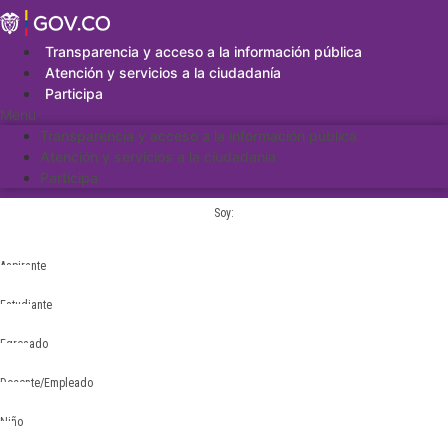
Saltar
al
contenido
Transparencia y acceso a la información pública
Atención y servicios a la ciudadanía
Participa
Menu
Transparencia y acceso a la información pública
Atención y servicios a la ciudadanía
Participa
Soy:
Aspirante
Estudiante
Egresado
Docente/Empleado
Niño