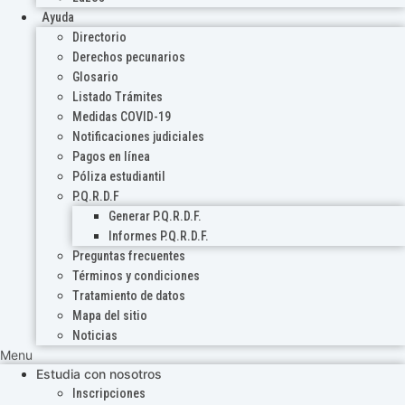
Ayuda
Directorio
Derechos pecunarios
Glosario
Listado Trámites
Medidas COVID-19
Notificaciones judiciales
Pagos en línea
Póliza estudiantil
P.Q.R.D.F
Generar P.Q.R.D.F.
Informes P.Q.R.D.F.
Preguntas frecuentes
Términos y condiciones
Tratamiento de datos
Mapa del sitio
Noticias
Menu
Estudia con nosotros
Inscripciones