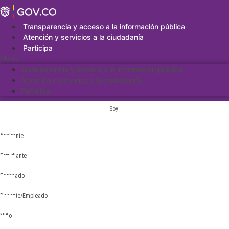
Saltar
al
contenido
Transparencia y acceso a la información pública
Atención y servicios a la ciudadanía
Participa
Menu
Transparencia y acceso a la información pública
Atención y servicios a la ciudadanía
Participa
Soy:
Aspirante
Estudiante
Egresado
Docente/Empleado
Niño