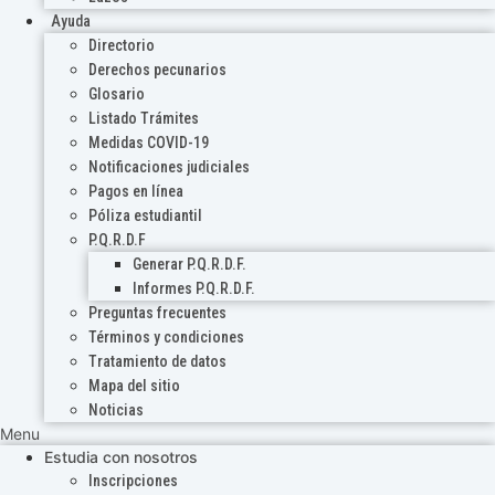
Ayuda
Directorio
Derechos pecunarios
Glosario
Listado Trámites
Medidas COVID-19
Notificaciones judiciales
Pagos en línea
Póliza estudiantil
P.Q.R.D.F
Generar P.Q.R.D.F.
Informes P.Q.R.D.F.
Preguntas frecuentes
Términos y condiciones
Tratamiento de datos
Mapa del sitio
Noticias
Menu
Estudia con nosotros
Inscripciones