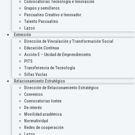
Convocatorias Tecnología e Innovación
Grupos y semilleros
Pascualino Creativo e Innovador
Talento Pascualino
Lazos
Extensión
Dirección de Vinculación y Transformación Social
Educación Continua
Acción E – Unidad de Emprendimiento
PITS
Transferencia de Tecnología
Sillas Vacías
Relacionamiento Estratégico
Dirección de Relacionamiento Estratégico
Convenios
Convocatorias Icetex
De interés
Movilidad académica
Normatividad
Redes de cooperación
Lazos