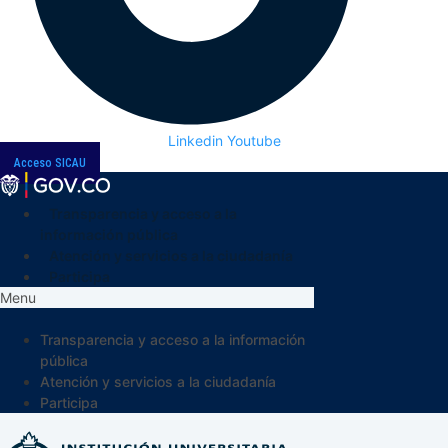
Linkedin
Youtube
Acceso SICAU
Transparencia y acceso a la
información pública
Atención y servicios a la ciudadanía
Participa
Menu
Transparencia y acceso a la información
pública
Atención y servicios a la ciudadanía
Participa