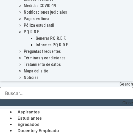
Medidas COVID-19
Notificaciones judiciales
Pagos en línea
Póliza estudiantil
P.Q.R.D.F
Generar P.Q.R.D.F.
Informes P.Q.R.D.F.
Preguntas frecuentes
Términos y condiciones
Tratamiento de datos
Mapa del sitio
Noticias
Search
Close
Aspirantes
Estudiantes
Egresados
Docente y Empleado