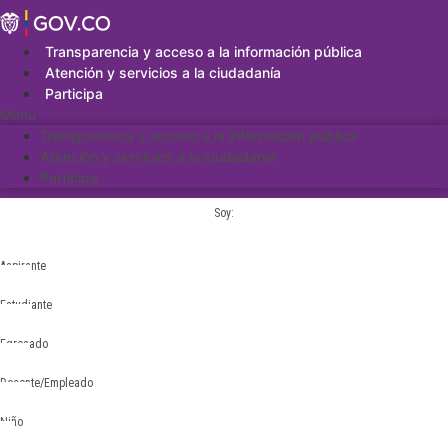
Saltar
al
contenido
Transparencia y acceso a la información pública
Atención y servicios a la ciudadanía
Participa
Menu
Transparencia y acceso a la información pública
Atención y servicios a la ciudadanía
Participa
Soy:
Aspirante
Estudiante
Egresado
Docente/Empleado
Niño