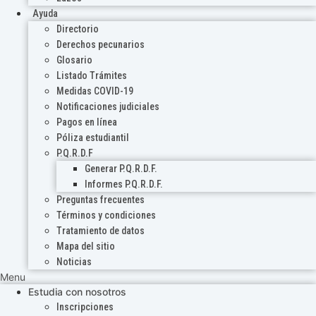
Ayuda
Directorio
Derechos pecunarios
Glosario
Listado Trámites
Medidas COVID-19
Notificaciones judiciales
Pagos en línea
Póliza estudiantil
P.Q.R.D.F
Generar P.Q.R.D.F.
Informes P.Q.R.D.F.
Preguntas frecuentes
Términos y condiciones
Tratamiento de datos
Mapa del sitio
Noticias
Menu
Estudia con nosotros
Inscripciones