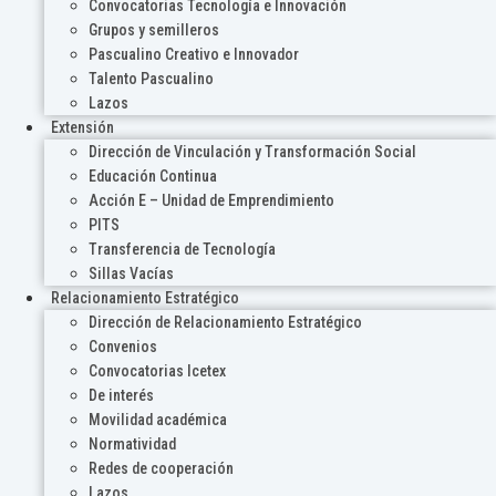
Convocatorias Tecnología e Innovación
Grupos y semilleros
Pascualino Creativo e Innovador
Talento Pascualino
Lazos
Extensión
Dirección de Vinculación y Transformación Social
Educación Continua
Acción E – Unidad de Emprendimiento
PITS
Transferencia de Tecnología
Sillas Vacías
Relacionamiento Estratégico
Dirección de Relacionamiento Estratégico
Convenios
Convocatorias Icetex
De interés
Movilidad académica
Normatividad
Redes de cooperación
Lazos