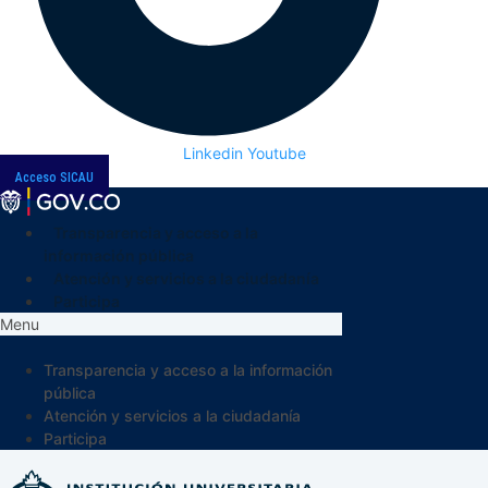
Linkedin
Youtube
Acceso SICAU
Transparencia y acceso a la
información pública
Atención y servicios a la ciudadanía
Participa
Menu
Transparencia y acceso a la información
pública
Atención y servicios a la ciudadanía
Participa