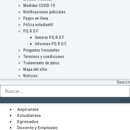
Medidas COVID-19
Notificaciones judiciales
Pagos en línea
Póliza estudiantil
P.Q.R.D.F
Generar P.Q.R.D.F.
Informes P.Q.R.D.F.
Preguntas frecuentes
Términos y condiciones
Tratamiento de datos
Mapa del sitio
Noticias
Search
Close
Aspirantes
Estudiantes
Egresados
Docente y Empleado