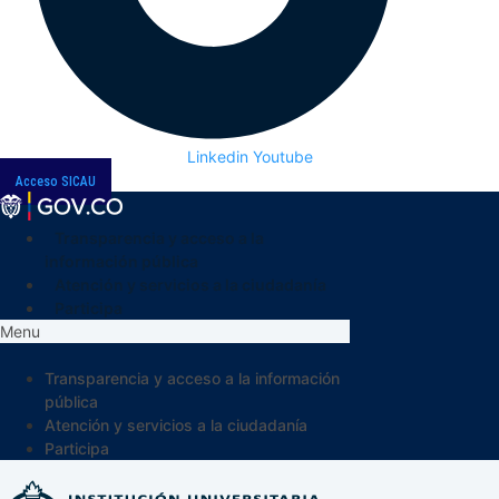
Linkedin
Youtube
Acceso SICAU
Transparencia y acceso a la
información pública
Atención y servicios a la ciudadanía
Participa
Menu
Transparencia y acceso a la información
pública
Atención y servicios a la ciudadanía
Participa