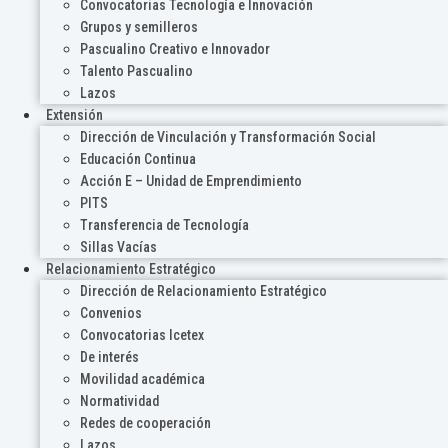
Convocatorias Tecnología e Innovación
Grupos y semilleros
Pascualino Creativo e Innovador
Talento Pascualino
Lazos
Extensión
Dirección de Vinculación y Transformación Social
Educación Continua
Acción E – Unidad de Emprendimiento
PITS
Transferencia de Tecnología
Sillas Vacías
Relacionamiento Estratégico
Dirección de Relacionamiento Estratégico
Convenios
Convocatorias Icetex
De interés
Movilidad académica
Normatividad
Redes de cooperación
Lazos