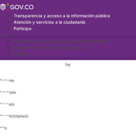
Saltar
al
contenido
Transparencia y acceso a la información pública
Atención y servicios a la ciudadanía
Participa
Menu
Transparencia y acceso a la información pública
Atención y servicios a la ciudadanía
Participa
Soy:
Aspirante
Estudiante
Egresado
Docente/Empleado
Niño