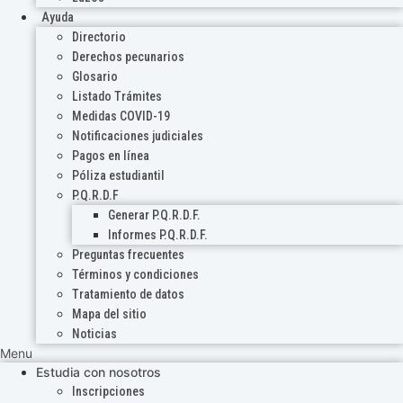
Ayuda
Directorio
Derechos pecunarios
Glosario
Listado Trámites
Medidas COVID-19
Notificaciones judiciales
Pagos en línea
Póliza estudiantil
P.Q.R.D.F
Generar P.Q.R.D.F.
Informes P.Q.R.D.F.
Preguntas frecuentes
Términos y condiciones
Tratamiento de datos
Mapa del sitio
Noticias
Menu
Estudia con nosotros
Inscripciones