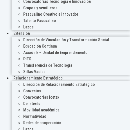
Convocatorias Tecnología e Innovación
Grupos y semilleros
Pascualino Creativo e Innovador
Talento Pascualino
Lazos
Extensión
Dirección de Vinculación y Transformación Social
Educación Continua
Acción E – Unidad de Emprendimiento
PITS
Transferencia de Tecnología
Sillas Vacías
Relacionamiento Estratégico
Dirección de Relacionamiento Estratégico
Convenios
Convocatorias Icetex
De interés
Movilidad académica
Normatividad
Redes de cooperación
Lazos