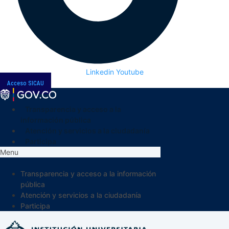
Linkedin
Youtube
Acceso SICAU
Transparencia y acceso a la
información pública
Atención y servicios a la ciudadanía
Participa
Menu
Transparencia y acceso a la información
pública
Atención y servicios a la ciudadanía
Participa