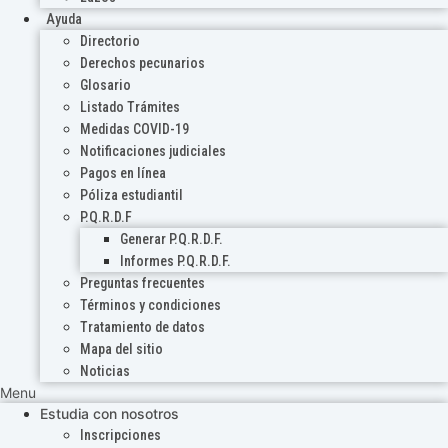
Ayuda
Directorio
Derechos pecunarios
Glosario
Listado Trámites
Medidas COVID-19
Notificaciones judiciales
Pagos en línea
Póliza estudiantil
P.Q.R.D.F
Generar P.Q.R.D.F.
Informes P.Q.R.D.F.
Preguntas frecuentes
Términos y condiciones
Tratamiento de datos
Mapa del sitio
Noticias
Menu
Estudia con nosotros
Inscripciones