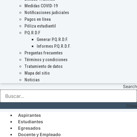
Medidas COVID-19
Notificaciones judiciales
Pagos en línea
Póliza estudiantil
P.Q.R.D.F
Generar P.Q.R.D.F.
Informes P.Q.R.D.F.
Preguntas frecuentes
Términos y condiciones
Tratamiento de datos
Mapa del sitio
Noticias
Search
Close
Aspirantes
Estudiantes
Egresados
Docente y Empleado