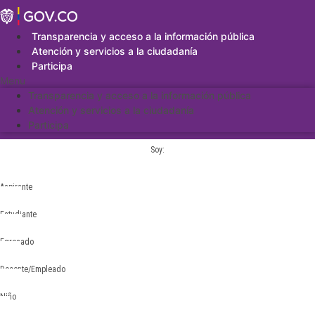
Saltar
al
contenido
Transparencia y acceso a la información pública
Atención y servicios a la ciudadanía
Participa
Menu
Transparencia y acceso a la información pública
Atención y servicios a la ciudadanía
Participa
Soy:
Aspirante
Estudiante
Egresado
Docente/Empleado
Niño