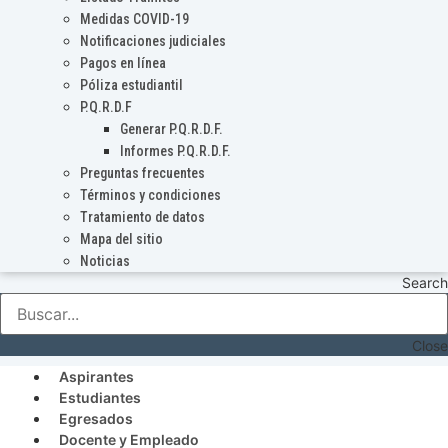
Medidas COVID-19
Notificaciones judiciales
Pagos en línea
Póliza estudiantil
P.Q.R.D.F
Generar P.Q.R.D.F.
Informes P.Q.R.D.F.
Preguntas frecuentes
Términos y condiciones
Tratamiento de datos
Mapa del sitio
Noticias
Search
Close
Aspirantes
Estudiantes
Egresados
Docente y Empleado