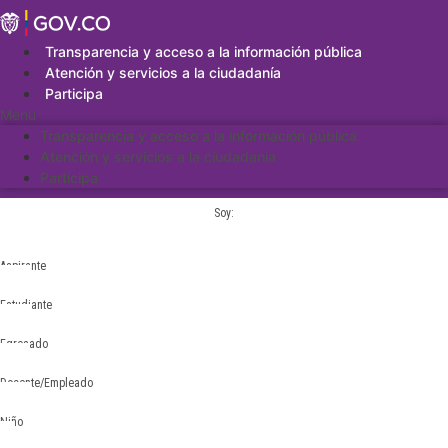
Saltar
al
contenido
Transparencia y acceso a la información pública
Atención y servicios a la ciudadanía
Participa
Menu
Transparencia y acceso a la información pública
Atención y servicios a la ciudadanía
Participa
Soy:
Aspirante
Estudiante
Egresado
Docente/Empleado
Niño