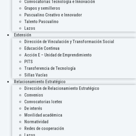
Convocatorias Tecnología e Innovación
Grupos y semilleros
Pascualino Creativo e Innovador
Talento Pascualino
Lazos
Extensión
Dirección de Vinculación y Transformación Social
Educación Continua
Acción E – Unidad de Emprendimiento
PITS
Transferencia de Tecnología
Sillas Vacías
Relacionamiento Estratégico
Dirección de Relacionamiento Estratégico
Convenios
Convocatorias Icetex
De interés
Movilidad académica
Normatividad
Redes de cooperación
Lazos