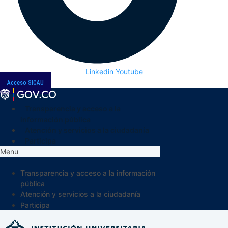
Linkedin
Youtube
Acceso SICAU
Transparencia y acceso a la
información pública
Atención y servicios a la ciudadanía
Participa
Menu
Transparencia y acceso a la información
pública
Atención y servicios a la ciudadanía
Participa