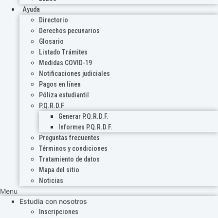
Ayuda
Directorio
Derechos pecunarios
Glosario
Listado Trámites
Medidas COVID-19
Notificaciones judiciales
Pagos en línea
Póliza estudiantil
P.Q.R.D.F
Generar P.Q.R.D.F.
Informes P.Q.R.D.F.
Preguntas frecuentes
Términos y condiciones
Tratamiento de datos
Mapa del sitio
Noticias
Menu
Estudia con nosotros
Inscripciones