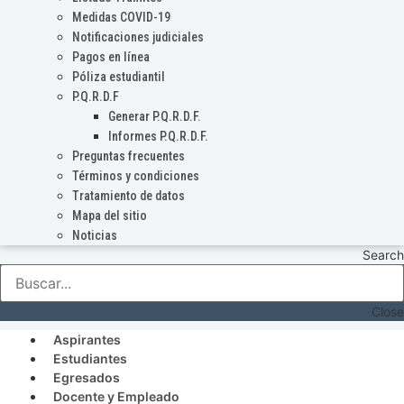
Medidas COVID-19
Notificaciones judiciales
Pagos en línea
Póliza estudiantil
P.Q.R.D.F
Generar P.Q.R.D.F.
Informes P.Q.R.D.F.
Preguntas frecuentes
Términos y condiciones
Tratamiento de datos
Mapa del sitio
Noticias
Search
Close
Aspirantes
Estudiantes
Egresados
Docente y Empleado