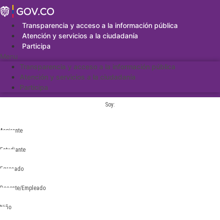
Saltar
al
contenido
Transparencia y acceso a la información pública
Atención y servicios a la ciudadanía
Participa
Menu
Transparencia y acceso a la información pública
Atención y servicios a la ciudadanía
Participa
Soy:
Aspirante
Estudiante
Egresado
Docente/Empleado
Niño