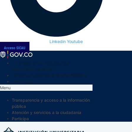
Linkedin
Youtube
Acceso SICAU
Transparencia y acceso a la
información pública
Atención y servicios a la ciudadanía
Participa
Menu
Transparencia y acceso a la información
pública
Atención y servicios a la ciudadanía
Participa