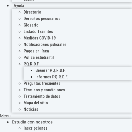
Ayuda
Directorio
Derechos pecunarios
Glosario
Listado Trámites
Medidas COVID-19
Notificaciones judiciales
Pagos en línea
Póliza estudiantil
P.Q.R.D.F
Generar P.Q.R.D.F.
Informes P.Q.R.D.F.
Preguntas frecuentes
Términos y condiciones
Tratamiento de datos
Mapa del sitio
Noticias
Menu
Estudia con nosotros
Inscripciones