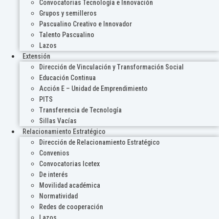
Convocatorias Tecnología e Innovación
Grupos y semilleros
Pascualino Creativo e Innovador
Talento Pascualino
Lazos
Extensión
Dirección de Vinculación y Transformación Social
Educación Continua
Acción E – Unidad de Emprendimiento
PITS
Transferencia de Tecnología
Sillas Vacías
Relacionamiento Estratégico
Dirección de Relacionamiento Estratégico
Convenios
Convocatorias Icetex
De interés
Movilidad académica
Normatividad
Redes de cooperación
Lazos