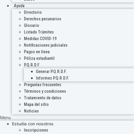
Ayuda
Directorio
Derechos pecunarios
Glosario
Listado Trámites
Medidas COVID-19
Notificaciones judiciales
Pagos en línea
Póliza estudiantil
P.Q.R.D.F
Generar P.Q.R.D.F.
Informes P.Q.R.D.F.
Preguntas frecuentes
Términos y condiciones
Tratamiento de datos
Mapa del sitio
Noticias
Menu
Estudia con nosotros
Inscripciones