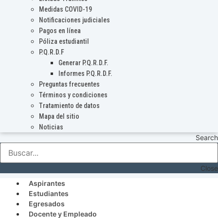
Medidas COVID-19
Notificaciones judiciales
Pagos en línea
Póliza estudiantil
P.Q.R.D.F
Generar P.Q.R.D.F.
Informes P.Q.R.D.F.
Preguntas frecuentes
Términos y condiciones
Tratamiento de datos
Mapa del sitio
Noticias
Search
Close
Aspirantes
Estudiantes
Egresados
Docente y Empleado