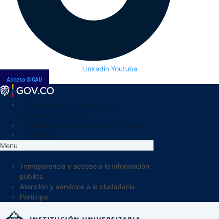
Linkedin
Youtube
Acceso SICAU
Transparencia y acceso a la
información pública
Atención y servicios a la ciudadanía
Participa
Menu
Transparencia y acceso a la información
pública
Atención y servicios a la ciudadanía
Participa