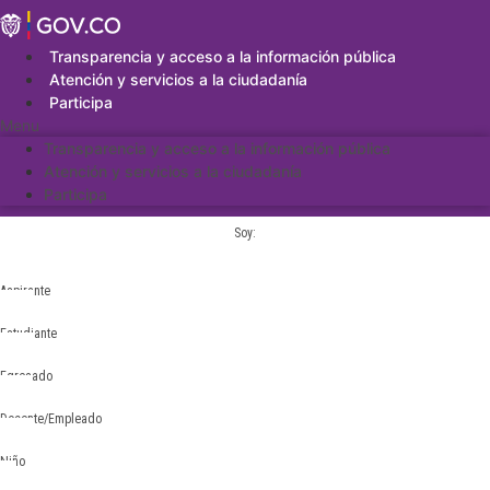
Saltar
al
contenido
Transparencia y acceso a la información pública
Atención y servicios a la ciudadanía
Participa
Menu
Transparencia y acceso a la información pública
Atención y servicios a la ciudadanía
Participa
Soy:
Aspirante
Estudiante
Egresado
Docente/Empleado
Niño