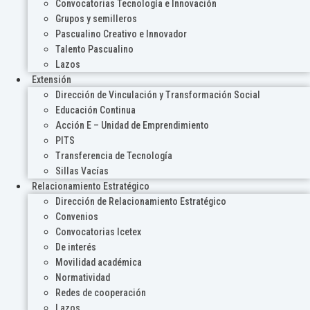
Convocatorias Tecnología e Innovación
Grupos y semilleros
Pascualino Creativo e Innovador
Talento Pascualino
Lazos
Extensión
Dirección de Vinculación y Transformación Social
Educación Continua
Acción E – Unidad de Emprendimiento
PITS
Transferencia de Tecnología
Sillas Vacías
Relacionamiento Estratégico
Dirección de Relacionamiento Estratégico
Convenios
Convocatorias Icetex
De interés
Movilidad académica
Normatividad
Redes de cooperación
Lazos