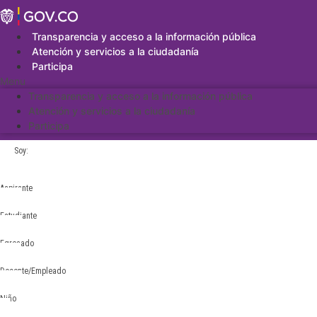
Saltar
al
contenido
Transparencia y acceso a la información pública
Atención y servicios a la ciudadanía
Participa
Menu
Transparencia y acceso a la información pública
Atención y servicios a la ciudadanía
Participa
Soy:
Aspirante
Estudiante
Egresado
Docente/Empleado
Niño