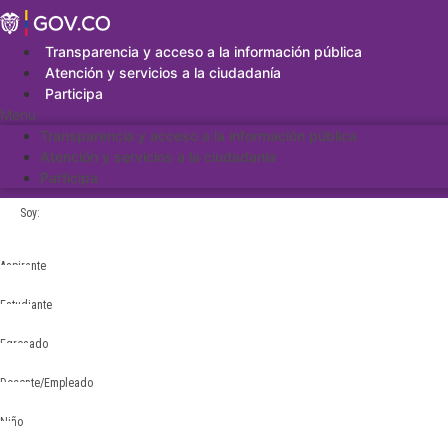
Saltar
al
contenido
Transparencia y acceso a la información pública
Atención y servicios a la ciudadanía
Participa
Menu
Transparencia y acceso a la información pública
Atención y servicios a la ciudadanía
Participa
Soy:
Aspirante
Estudiante
Egresado
Docente/Empleado
Niño