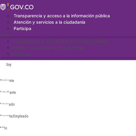
Saltar
al
contenido
Transparencia y acceso a la información pública
Atención y servicios a la ciudadanía
Participa
Menu
Transparencia y acceso a la información pública
Atención y servicios a la ciudadanía
Participa
Soy:
Aspirante
Estudiante
Egresado
Docente/Empleado
Niño