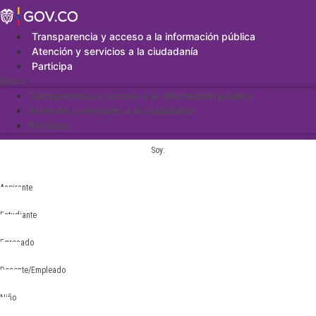
Saltar
al
contenido
Transparencia y acceso a la información pública
Atención y servicios a la ciudadanía
Participa
Menu
Transparencia y acceso a la información pública
Atención y servicios a la ciudadanía
Participa
Soy:
Aspirante
Estudiante
Egresado
Docente/Empleado
Niño