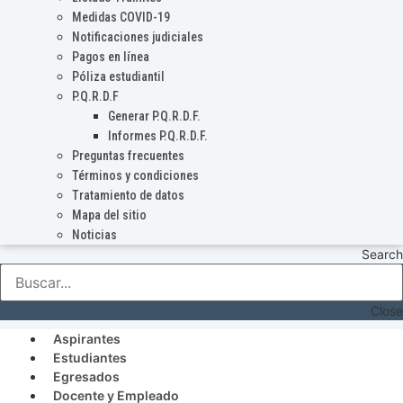
Medidas COVID-19
Notificaciones judiciales
Pagos en línea
Póliza estudiantil
P.Q.R.D.F
Generar P.Q.R.D.F.
Informes P.Q.R.D.F.
Preguntas frecuentes
Términos y condiciones
Tratamiento de datos
Mapa del sitio
Noticias
Search
Close
Aspirantes
Estudiantes
Egresados
Docente y Empleado