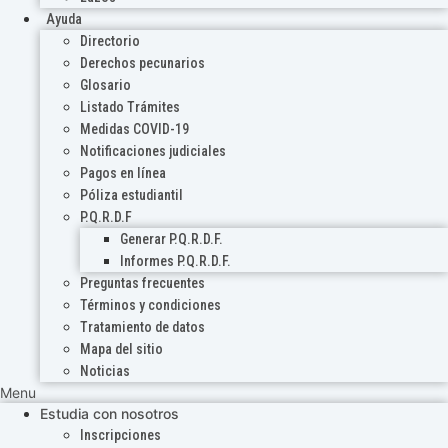
Ayuda
Directorio
Derechos pecunarios
Glosario
Listado Trámites
Medidas COVID-19
Notificaciones judiciales
Pagos en línea
Póliza estudiantil
P.Q.R.D.F
Generar P.Q.R.D.F.
Informes P.Q.R.D.F.
Preguntas frecuentes
Términos y condiciones
Tratamiento de datos
Mapa del sitio
Noticias
Menu
Estudia con nosotros
Inscripciones