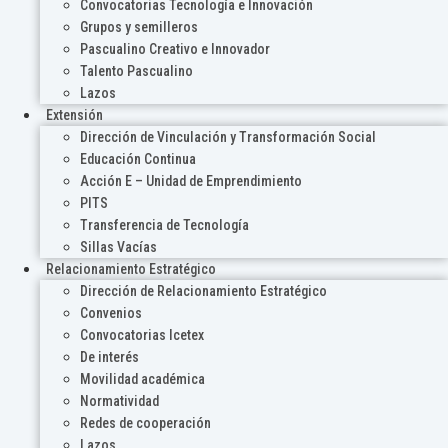
Convocatorias Tecnología e Innovación
Grupos y semilleros
Pascualino Creativo e Innovador
Talento Pascualino
Lazos
Extensión
Dirección de Vinculación y Transformación Social
Educación Continua
Acción E – Unidad de Emprendimiento
PITS
Transferencia de Tecnología
Sillas Vacías
Relacionamiento Estratégico
Dirección de Relacionamiento Estratégico
Convenios
Convocatorias Icetex
De interés
Movilidad académica
Normatividad
Redes de cooperación
Lazos