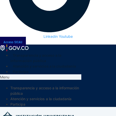
Linkedin
Youtube
Acceso SICAU
Transparencia y acceso a la
información pública
Atención y servicios a la ciudadanía
Participa
Menu
Transparencia y acceso a la información
pública
Atención y servicios a la ciudadanía
Participa