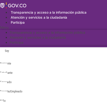
Saltar
al
contenido
Transparencia y acceso a la información pública
Atención y servicios a la ciudadanía
Participa
Menu
Transparencia y acceso a la información pública
Atención y servicios a la ciudadanía
Participa
Soy:
Aspirante
Estudiante
Egresado
Docente/Empleado
Niño