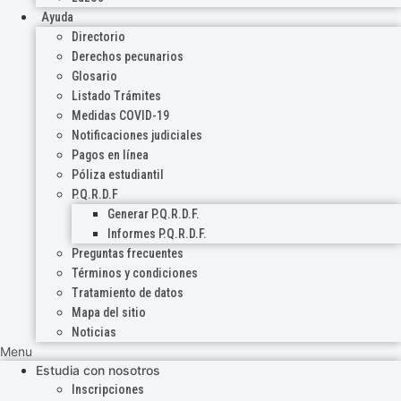
Ayuda
Directorio
Derechos pecunarios
Glosario
Listado Trámites
Medidas COVID-19
Notificaciones judiciales
Pagos en línea
Póliza estudiantil
P.Q.R.D.F
Generar P.Q.R.D.F.
Informes P.Q.R.D.F.
Preguntas frecuentes
Términos y condiciones
Tratamiento de datos
Mapa del sitio
Noticias
Menu
Estudia con nosotros
Inscripciones