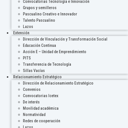
Convocatorias Tecnología e Innovación
Grupos y semilleros
Pascualino Creativo e Innovador
Talento Pascualino
Lazos
Extensión
Dirección de Vinculación y Transformación Social
Educación Continua
Acción E – Unidad de Emprendimiento
PITS
Transferencia de Tecnología
Sillas Vacías
Relacionamiento Estratégico
Dirección de Relacionamiento Estratégico
Convenios
Convocatorias Icetex
De interés
Movilidad académica
Normatividad
Redes de cooperación
Lazos