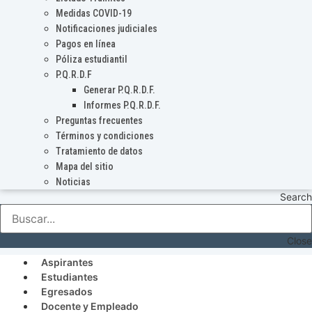
Medidas COVID-19
Notificaciones judiciales
Pagos en línea
Póliza estudiantil
P.Q.R.D.F
Generar P.Q.R.D.F.
Informes P.Q.R.D.F.
Preguntas frecuentes
Términos y condiciones
Tratamiento de datos
Mapa del sitio
Noticias
Search
Close
Aspirantes
Estudiantes
Egresados
Docente y Empleado