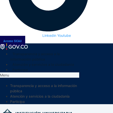
Linkedin
Youtube
Acceso SICAU
Transparencia y acceso a la
información pública
Atención y servicios a la ciudadanía
Participa
Menu
Transparencia y acceso a la información
pública
Atención y servicios a la ciudadanía
Participa