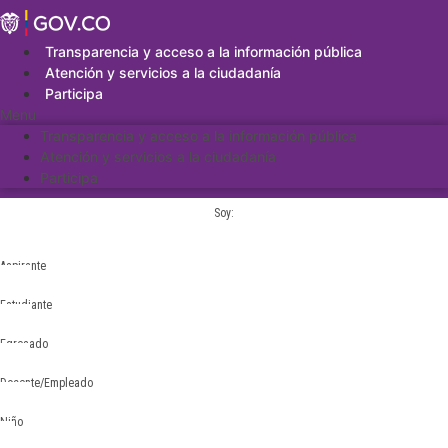
Saltar
al
contenido
Transparencia y acceso a la información pública
Atención y servicios a la ciudadanía
Participa
Menu
Transparencia y acceso a la información pública
Atención y servicios a la ciudadanía
Participa
Soy:
Aspirante
Estudiante
Egresado
Docente/Empleado
Niño