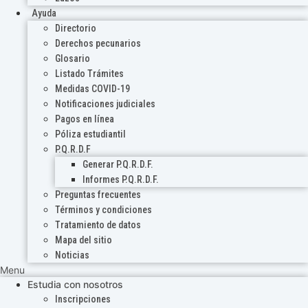
Ayuda
Directorio
Derechos pecunarios
Glosario
Listado Trámites
Medidas COVID-19
Notificaciones judiciales
Pagos en línea
Póliza estudiantil
P.Q.R.D.F
Generar P.Q.R.D.F.
Informes P.Q.R.D.F.
Preguntas frecuentes
Términos y condiciones
Tratamiento de datos
Mapa del sitio
Noticias
Menu
Estudia con nosotros
Inscripciones