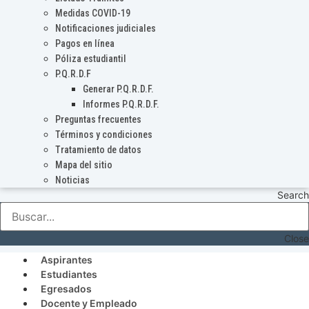
Medidas COVID-19
Notificaciones judiciales
Pagos en línea
Póliza estudiantil
P.Q.R.D.F
Generar P.Q.R.D.F.
Informes P.Q.R.D.F.
Preguntas frecuentes
Términos y condiciones
Tratamiento de datos
Mapa del sitio
Noticias
Search
Close
Aspirantes
Estudiantes
Egresados
Docente y Empleado