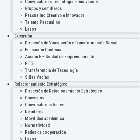
Convocatorias Tecnología e Innovación
Grupos y semilleros
Pascualino Creativo e Innovador
Talento Pascualino
Lazos
Extensión
Dirección de Vinculación y Transformación Social
Educación Continua
Acción E – Unidad de Emprendimiento
PITS
Transferencia de Tecnología
Sillas Vacías
Relacionamiento Estratégico
Dirección de Relacionamiento Estratégico
Convenios
Convocatorias Icetex
De interés
Movilidad académica
Normatividad
Redes de cooperación
Lazos