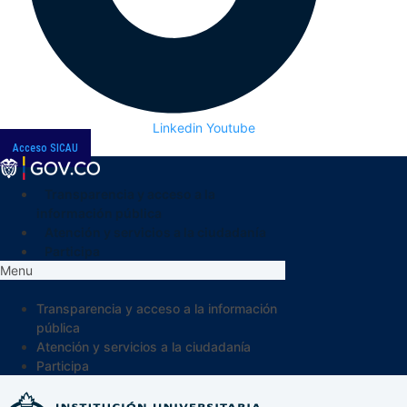
Linkedin
Youtube
Acceso SICAU
Transparencia y acceso a la
información pública
Atención y servicios a la ciudadanía
Participa
Menu
Transparencia y acceso a la información
pública
Atención y servicios a la ciudadanía
Participa