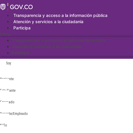
Saltar
al
contenido
Transparencia y acceso a la información pública
Atención y servicios a la ciudadanía
Participa
Menu
Transparencia y acceso a la información pública
Atención y servicios a la ciudadanía
Participa
Soy:
Aspirante
Estudiante
Egresado
Docente/Empleado
Niño