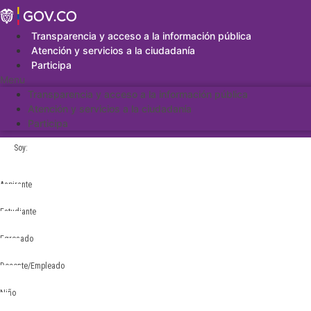
Saltar
al
contenido
Transparencia y acceso a la información pública
Atención y servicios a la ciudadanía
Participa
Menu
Transparencia y acceso a la información pública
Atención y servicios a la ciudadanía
Participa
Soy:
Aspirante
Estudiante
Egresado
Docente/Empleado
Niño