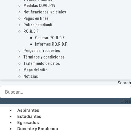
Medidas COVID-19
Notificaciones judiciales
Pagos en línea
Póliza estudiantil
P.Q.R.D.F
Generar P.Q.R.D.F.
Informes P.Q.R.D.F.
Preguntas frecuentes
Términos y condiciones
Tratamiento de datos
Mapa del sitio
Noticias
Search
Close
Aspirantes
Estudiantes
Egresados
Docente y Empleado