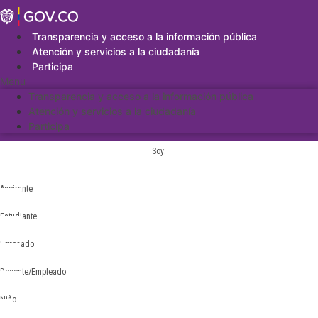
Saltar
al
contenido
Transparencia y acceso a la información pública
Atención y servicios a la ciudadanía
Participa
Menu
Transparencia y acceso a la información pública
Atención y servicios a la ciudadanía
Participa
Soy:
Aspirante
Estudiante
Egresado
Docente/Empleado
Niño