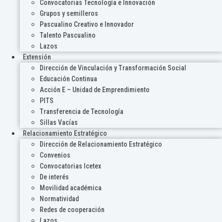
Convocatorias Tecnología e Innovación
Grupos y semilleros
Pascualino Creativo e Innovador
Talento Pascualino
Lazos
Extensión
Dirección de Vinculación y Transformación Social
Educación Continua
Acción E – Unidad de Emprendimiento
PITS
Transferencia de Tecnología
Sillas Vacías
Relacionamiento Estratégico
Dirección de Relacionamiento Estratégico
Convenios
Convocatorias Icetex
De interés
Movilidad académica
Normatividad
Redes de cooperación
Lazos