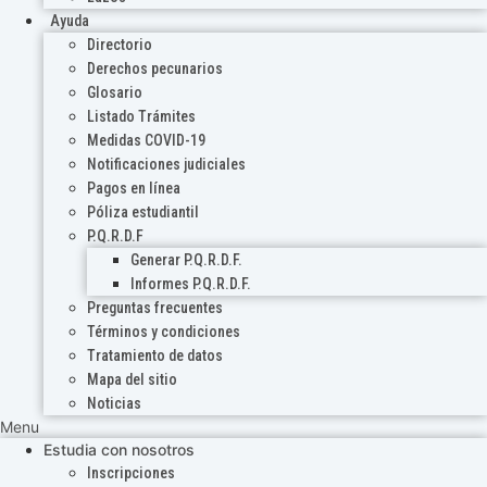
Ayuda
Directorio
Derechos pecunarios
Glosario
Listado Trámites
Medidas COVID-19
Notificaciones judiciales
Pagos en línea
Póliza estudiantil
P.Q.R.D.F
Generar P.Q.R.D.F.
Informes P.Q.R.D.F.
Preguntas frecuentes
Términos y condiciones
Tratamiento de datos
Mapa del sitio
Noticias
Menu
Estudia con nosotros
Inscripciones