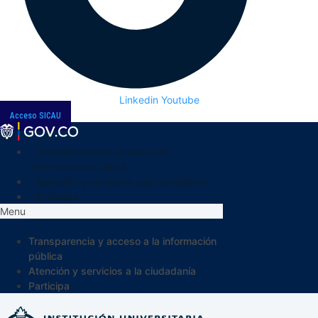
Linkedin
Youtube
Acceso SICAU
Transparencia y acceso a la
información pública
Atención y servicios a la ciudadanía
Participa
Menu
Transparencia y acceso a la información
pública
Atención y servicios a la ciudadanía
Participa