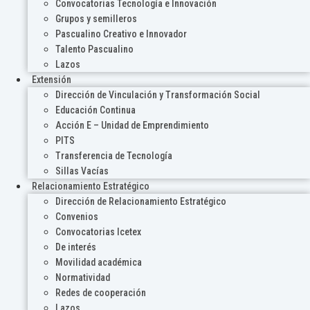
Convocatorias Tecnología e Innovación
Grupos y semilleros
Pascualino Creativo e Innovador
Talento Pascualino
Lazos
Extensión
Dirección de Vinculación y Transformación Social
Educación Continua
Acción E – Unidad de Emprendimiento
PITS
Transferencia de Tecnología
Sillas Vacías
Relacionamiento Estratégico
Dirección de Relacionamiento Estratégico
Convenios
Convocatorias Icetex
De interés
Movilidad académica
Normatividad
Redes de cooperación
Lazos