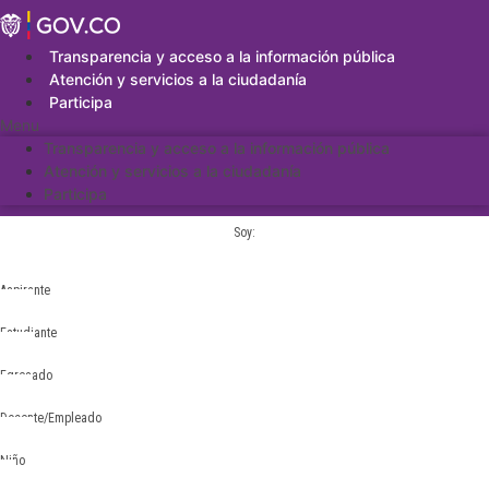
Saltar
al
contenido
Transparencia y acceso a la información pública
Atención y servicios a la ciudadanía
Participa
Menu
Transparencia y acceso a la información pública
Atención y servicios a la ciudadanía
Participa
Soy:
Aspirante
Estudiante
Egresado
Docente/Empleado
Niño