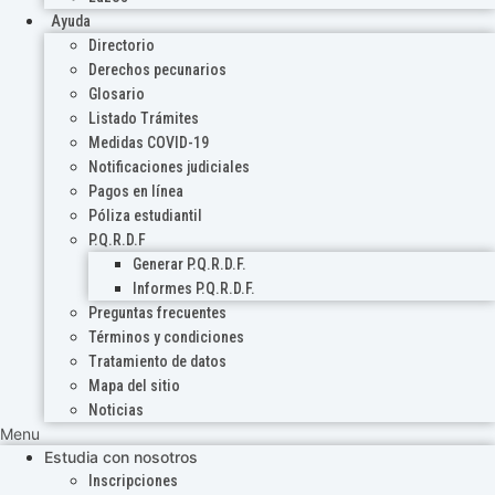
Ayuda
Directorio
Derechos pecunarios
Glosario
Listado Trámites
Medidas COVID-19
Notificaciones judiciales
Pagos en línea
Póliza estudiantil
P.Q.R.D.F
Generar P.Q.R.D.F.
Informes P.Q.R.D.F.
Preguntas frecuentes
Términos y condiciones
Tratamiento de datos
Mapa del sitio
Noticias
Menu
Estudia con nosotros
Inscripciones