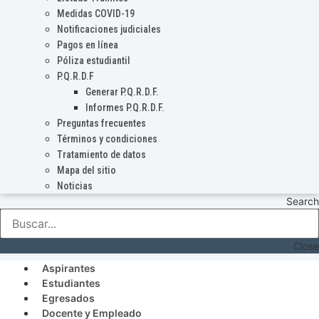
Medidas COVID-19
Notificaciones judiciales
Pagos en línea
Póliza estudiantil
P.Q.R.D.F
Generar P.Q.R.D.F.
Informes P.Q.R.D.F.
Preguntas frecuentes
Términos y condiciones
Tratamiento de datos
Mapa del sitio
Noticias
Search
Close
Aspirantes
Estudiantes
Egresados
Docente y Empleado