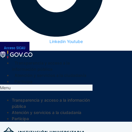
Linkedin
Youtube
Acceso SICAU
Transparencia y acceso a la
información pública
Atención y servicios a la ciudadanía
Participa
Menu
Transparencia y acceso a la información
pública
Atención y servicios a la ciudadanía
Participa