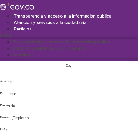
Saltar
al
contenido
Transparencia y acceso a la información pública
Atención y servicios a la ciudadanía
Participa
Menu
Transparencia y acceso a la información pública
Atención y servicios a la ciudadanía
Participa
Soy:
Aspirante
Estudiante
Egresado
Docente/Empleado
Niño