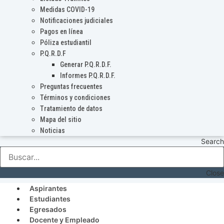
Medidas COVID-19
Notificaciones judiciales
Pagos en línea
Póliza estudiantil
P.Q.R.D.F
Generar P.Q.R.D.F.
Informes P.Q.R.D.F.
Preguntas frecuentes
Términos y condiciones
Tratamiento de datos
Mapa del sitio
Noticias
Search
Close
Aspirantes
Estudiantes
Egresados
Docente y Empleado