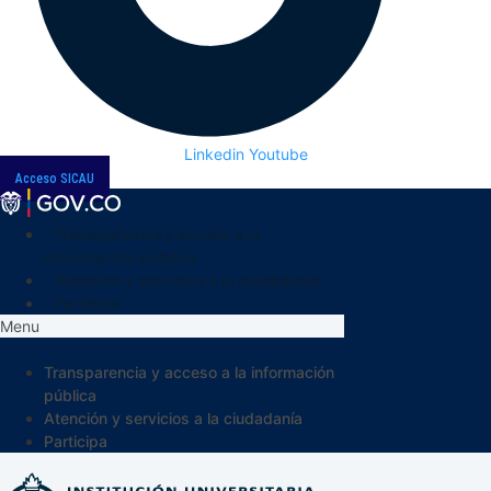
Linkedin
Youtube
Acceso SICAU
Transparencia y acceso a la
información pública
Atención y servicios a la ciudadanía
Participa
Menu
Transparencia y acceso a la información
pública
Atención y servicios a la ciudadanía
Participa