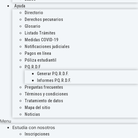
Ayuda
Directorio
Derechos pecunarios
Glosario
Listado Trámites
Medidas COVID-19
Notificaciones judiciales
Pagos en línea
Póliza estudiantil
P.Q.R.D.F
Generar P.Q.R.D.F.
Informes P.Q.R.D.F.
Preguntas frecuentes
Términos y condiciones
Tratamiento de datos
Mapa del sitio
Noticias
Menu
Estudia con nosotros
Inscripciones