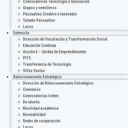
Convocatorias Tecnología e Innovación
Grupos y semilleros
Pascualino Creativo e Innovador
Talento Pascualino
Lazos
Extensión
Dirección de Vinculación y Transformación Social
Educación Continua
Acción E – Unidad de Emprendimiento
PITS
Transferencia de Tecnología
Sillas Vacías
Relacionamiento Estratégico
Dirección de Relacionamiento Estratégico
Convenios
Convocatorias Icetex
De interés
Movilidad académica
Normatividad
Redes de cooperación
Lazos