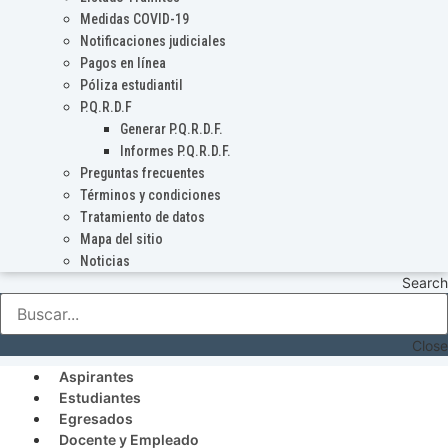
Medidas COVID-19
Notificaciones judiciales
Pagos en línea
Póliza estudiantil
P.Q.R.D.F
Generar P.Q.R.D.F.
Informes P.Q.R.D.F.
Preguntas frecuentes
Términos y condiciones
Tratamiento de datos
Mapa del sitio
Noticias
Search
Close
Aspirantes
Estudiantes
Egresados
Docente y Empleado