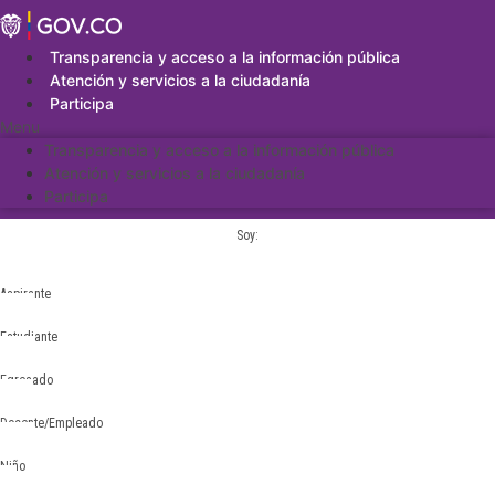
Saltar
al
contenido
Transparencia y acceso a la información pública
Atención y servicios a la ciudadanía
Participa
Menu
Transparencia y acceso a la información pública
Atención y servicios a la ciudadanía
Participa
Soy:
Aspirante
Estudiante
Egresado
Docente/Empleado
Niño