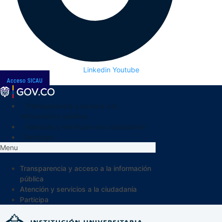
Linkedin
Youtube
Acceso SICAU
Transparencia y acceso a la
información pública
Atención y servicios a la ciudadanía
Participa
Menu
Transparencia y acceso a la información
pública
Atención y servicios a la ciudadanía
Participa