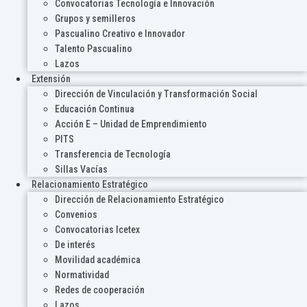
Convocatorias Tecnología e Innovación
Grupos y semilleros
Pascualino Creativo e Innovador
Talento Pascualino
Lazos
Extensión
Dirección de Vinculación y Transformación Social
Educación Continua
Acción E – Unidad de Emprendimiento
PITS
Transferencia de Tecnología
Sillas Vacías
Relacionamiento Estratégico
Dirección de Relacionamiento Estratégico
Convenios
Convocatorias Icetex
De interés
Movilidad académica
Normatividad
Redes de cooperación
Lazos