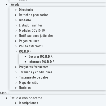
Ayuda
Directorio
Derechos pecunarios
Glosario
Listado Trámites
Medidas COVID-19
Notificaciones judiciales
Pagos en línea
Póliza estudiantil
P.Q.R.D.F
Generar P.Q.R.D.F.
Informes P.Q.R.D.F.
Preguntas frecuentes
Términos y condiciones
Tratamiento de datos
Mapa del sitio
Noticias
Menu
Estudia con nosotros
Inscripciones