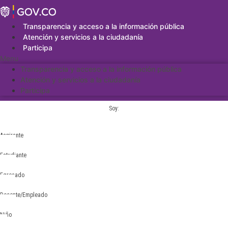
Saltar
al
contenido
Transparencia y acceso a la información pública
Atención y servicios a la ciudadanía
Participa
Menu
Transparencia y acceso a la información pública
Atención y servicios a la ciudadanía
Participa
Soy:
Aspirante
Estudiante
Egresado
Docente/Empleado
Niño