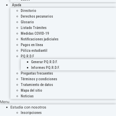
Ayuda
Directorio
Derechos pecunarios
Glosario
Listado Trámites
Medidas COVID-19
Notificaciones judiciales
Pagos en línea
Póliza estudiantil
P.Q.R.D.F
Generar P.Q.R.D.F.
Informes P.Q.R.D.F.
Preguntas frecuentes
Términos y condiciones
Tratamiento de datos
Mapa del sitio
Noticias
Menu
Estudia con nosotros
Inscripciones