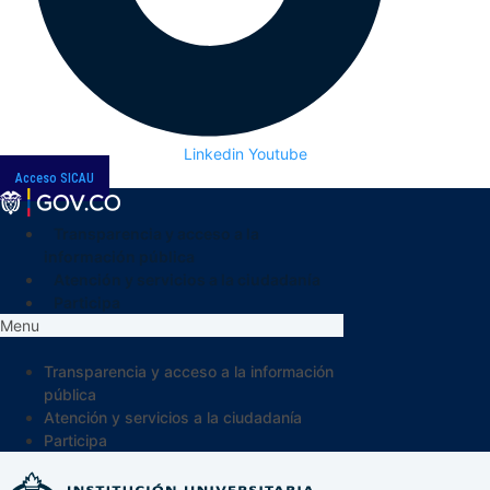
Linkedin
Youtube
Acceso SICAU
Transparencia y acceso a la
información pública
Atención y servicios a la ciudadanía
Participa
Menu
Transparencia y acceso a la información
pública
Atención y servicios a la ciudadanía
Participa