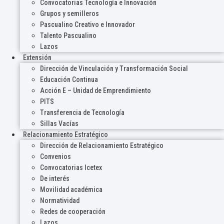
Convocatorias Tecnología e Innovación
Grupos y semilleros
Pascualino Creativo e Innovador
Talento Pascualino
Lazos
Extensión
Dirección de Vinculación y Transformación Social
Educación Continua
Acción E – Unidad de Emprendimiento
PITS
Transferencia de Tecnología
Sillas Vacías
Relacionamiento Estratégico
Dirección de Relacionamiento Estratégico
Convenios
Convocatorias Icetex
De interés
Movilidad académica
Normatividad
Redes de cooperación
Lazos