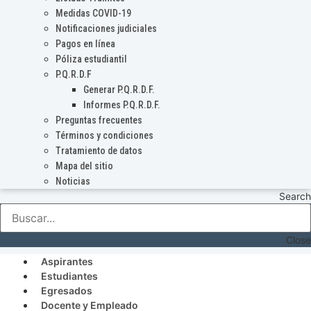
Medidas COVID-19
Notificaciones judiciales
Pagos en línea
Póliza estudiantil
P.Q.R.D.F
Generar P.Q.R.D.F.
Informes P.Q.R.D.F.
Preguntas frecuentes
Términos y condiciones
Tratamiento de datos
Mapa del sitio
Noticias
Search
Close
Aspirantes
Estudiantes
Egresados
Docente y Empleado