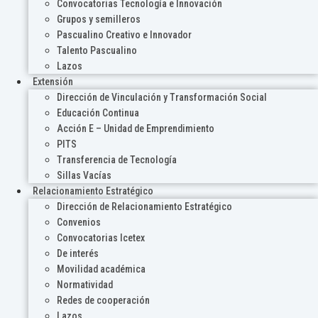
Convocatorias Tecnología e Innovación
Grupos y semilleros
Pascualino Creativo e Innovador
Talento Pascualino
Lazos
Extensión
Dirección de Vinculación y Transformación Social
Educación Continua
Acción E – Unidad de Emprendimiento
PITS
Transferencia de Tecnología
Sillas Vacías
Relacionamiento Estratégico
Dirección de Relacionamiento Estratégico
Convenios
Convocatorias Icetex
De interés
Movilidad académica
Normatividad
Redes de cooperación
Lazos