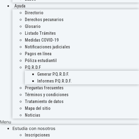
Ayuda
Directorio
Derechos pecunarios
Glosario
Listado Trámites
Medidas COVID-19
Notificaciones judiciales
Pagos en línea
Póliza estudiantil
P.Q.R.D.F
Generar P.Q.R.D.F.
Informes P.Q.R.D.F.
Preguntas frecuentes
Términos y condiciones
Tratamiento de datos
Mapa del sitio
Noticias
Menu
Estudia con nosotros
Inscripciones