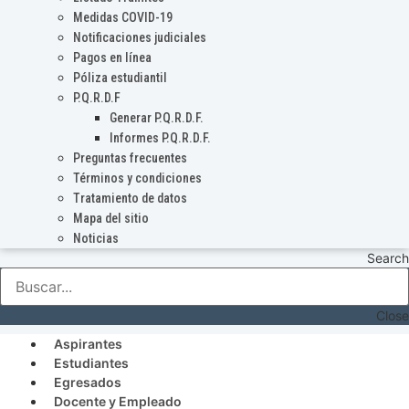
Medidas COVID-19
Notificaciones judiciales
Pagos en línea
Póliza estudiantil
P.Q.R.D.F
Generar P.Q.R.D.F.
Informes P.Q.R.D.F.
Preguntas frecuentes
Términos y condiciones
Tratamiento de datos
Mapa del sitio
Noticias
Search
Close
Aspirantes
Estudiantes
Egresados
Docente y Empleado