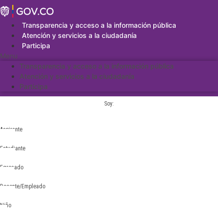
Saltar
al
contenido
Transparencia y acceso a la información pública
Atención y servicios a la ciudadanía
Participa
Menu
Transparencia y acceso a la información pública
Atención y servicios a la ciudadanía
Participa
Soy:
Aspirante
Estudiante
Egresado
Docente/Empleado
Niño