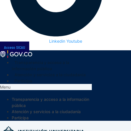
Linkedin
Youtube
Acceso SICAU
Transparencia y acceso a la
información pública
Atención y servicios a la ciudadanía
Participa
Menu
Transparencia y acceso a la información
pública
Atención y servicios a la ciudadanía
Participa