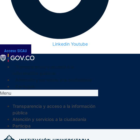
Linkedin
Youtube
Acceso SICAU
Transparencia y acceso a la
información pública
Atención y servicios a la ciudadanía
Participa
Menu
Transparencia y acceso a la información
pública
Atención y servicios a la ciudadanía
Participa