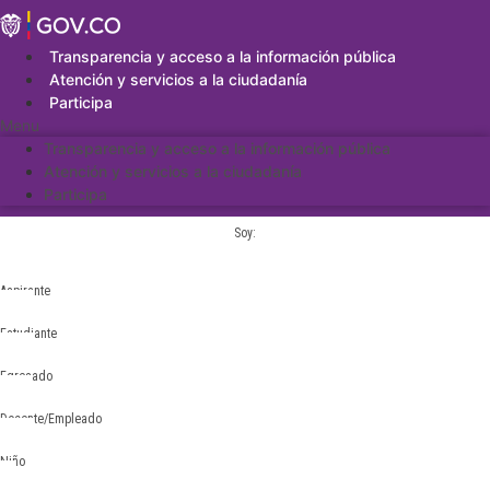
Saltar
al
contenido
Transparencia y acceso a la información pública
Atención y servicios a la ciudadanía
Participa
Menu
Transparencia y acceso a la información pública
Atención y servicios a la ciudadanía
Participa
Soy:
Aspirante
Estudiante
Egresado
Docente/Empleado
Niño