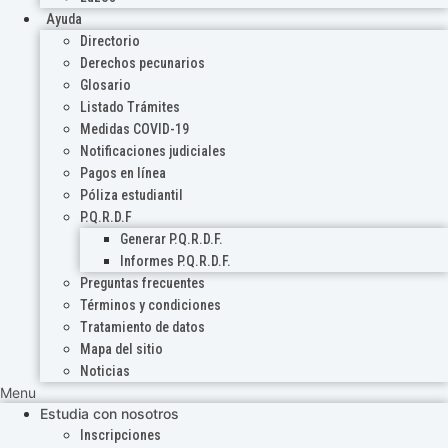
Ayuda
Directorio
Derechos pecunarios
Glosario
Listado Trámites
Medidas COVID-19
Notificaciones judiciales
Pagos en línea
Póliza estudiantil
P.Q.R.D.F
Generar P.Q.R.D.F.
Informes P.Q.R.D.F.
Preguntas frecuentes
Términos y condiciones
Tratamiento de datos
Mapa del sitio
Noticias
Menu
Estudia con nosotros
Inscripciones