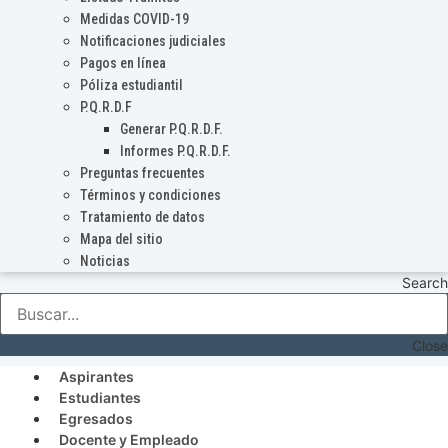
Medidas COVID-19
Notificaciones judiciales
Pagos en línea
Póliza estudiantil
P.Q.R.D.F
Generar P.Q.R.D.F.
Informes P.Q.R.D.F.
Preguntas frecuentes
Términos y condiciones
Tratamiento de datos
Mapa del sitio
Noticias
Search
Close
Aspirantes
Estudiantes
Egresados
Docente y Empleado