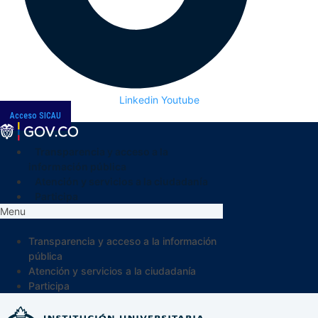
Linkedin
Youtube
Acceso SICAU
Transparencia y acceso a la
información pública
Atención y servicios a la ciudadanía
Participa
Menu
Transparencia y acceso a la información
pública
Atención y servicios a la ciudadanía
Participa