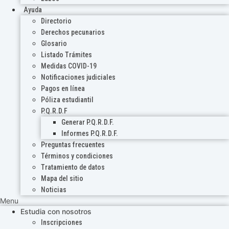
Ayuda
Directorio
Derechos pecunarios
Glosario
Listado Trámites
Medidas COVID-19
Notificaciones judiciales
Pagos en línea
Póliza estudiantil
P.Q.R.D.F
Generar P.Q.R.D.F.
Informes P.Q.R.D.F.
Preguntas frecuentes
Términos y condiciones
Tratamiento de datos
Mapa del sitio
Noticias
Menu
Estudia con nosotros
Inscripciones