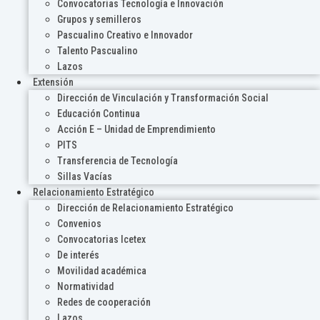
Convocatorias Tecnología e Innovación
Grupos y semilleros
Pascualino Creativo e Innovador
Talento Pascualino
Lazos
Extensión
Dirección de Vinculación y Transformación Social
Educación Continua
Acción E – Unidad de Emprendimiento
PITS
Transferencia de Tecnología
Sillas Vacías
Relacionamiento Estratégico
Dirección de Relacionamiento Estratégico
Convenios
Convocatorias Icetex
De interés
Movilidad académica
Normatividad
Redes de cooperación
Lazos