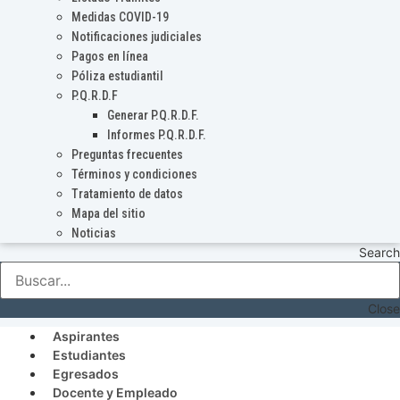
Medidas COVID-19
Notificaciones judiciales
Pagos en línea
Póliza estudiantil
P.Q.R.D.F
Generar P.Q.R.D.F.
Informes P.Q.R.D.F.
Preguntas frecuentes
Términos y condiciones
Tratamiento de datos
Mapa del sitio
Noticias
Search
Close
Aspirantes
Estudiantes
Egresados
Docente y Empleado