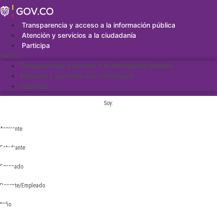
Saltar
al
contenido
Transparencia y acceso a la información pública
Atención y servicios a la ciudadanía
Participa
Menu
Transparencia y acceso a la información pública
Atención y servicios a la ciudadanía
Participa
Soy:
Aspirante
Estudiante
Egresado
Docente/Empleado
Niño