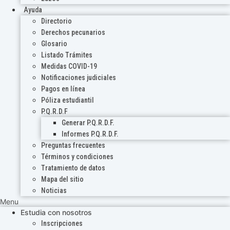
Ayuda
Directorio
Derechos pecunarios
Glosario
Listado Trámites
Medidas COVID-19
Notificaciones judiciales
Pagos en línea
Póliza estudiantil
P.Q.R.D.F
Generar P.Q.R.D.F.
Informes P.Q.R.D.F.
Preguntas frecuentes
Términos y condiciones
Tratamiento de datos
Mapa del sitio
Noticias
Menu
Estudia con nosotros
Inscripciones