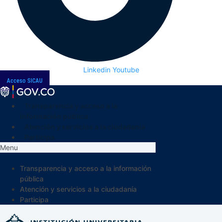
Linkedin
Youtube
Acceso SICAU
Transparencia y acceso a la
información pública
Atención y servicios a la ciudadanía
Participa
Menu
Transparencia y acceso a la información
pública
Atención y servicios a la ciudadanía
Participa