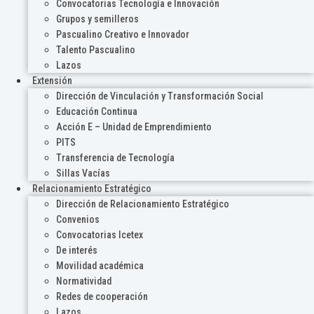
Convocatorias Tecnología e Innovación
Grupos y semilleros
Pascualino Creativo e Innovador
Talento Pascualino
Lazos
Extensión
Dirección de Vinculación y Transformación Social
Educación Continua
Acción E – Unidad de Emprendimiento
PITS
Transferencia de Tecnología
Sillas Vacías
Relacionamiento Estratégico
Dirección de Relacionamiento Estratégico
Convenios
Convocatorias Icetex
De interés
Movilidad académica
Normatividad
Redes de cooperación
Lazos