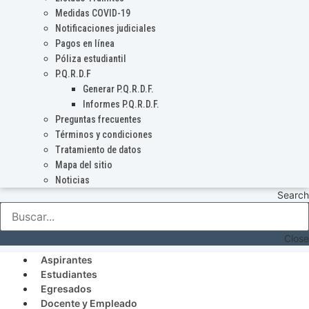
Medidas COVID-19
Notificaciones judiciales
Pagos en línea
Póliza estudiantil
P.Q.R.D.F
Generar P.Q.R.D.F.
Informes P.Q.R.D.F.
Preguntas frecuentes
Términos y condiciones
Tratamiento de datos
Mapa del sitio
Noticias
Search
Close
Aspirantes
Estudiantes
Egresados
Docente y Empleado