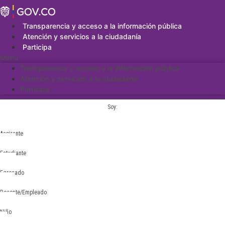
Saltar
al
contenido
Transparencia y acceso a la información pública
Atención y servicios a la ciudadanía
Participa
Menu
Transparencia y acceso a la información pública
Atención y servicios a la ciudadanía
Participa
Soy:
Aspirante
Estudiante
Egresado
Docente/Empleado
Niño