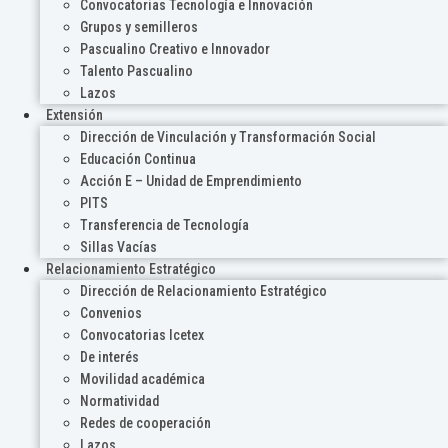
Convocatorias Tecnología e Innovación
Grupos y semilleros
Pascualino Creativo e Innovador
Talento Pascualino
Lazos
Extensión
Dirección de Vinculación y Transformación Social
Educación Continua
Acción E – Unidad de Emprendimiento
PITS
Transferencia de Tecnología
Sillas Vacías
Relacionamiento Estratégico
Dirección de Relacionamiento Estratégico
Convenios
Convocatorias Icetex
De interés
Movilidad académica
Normatividad
Redes de cooperación
Lazos