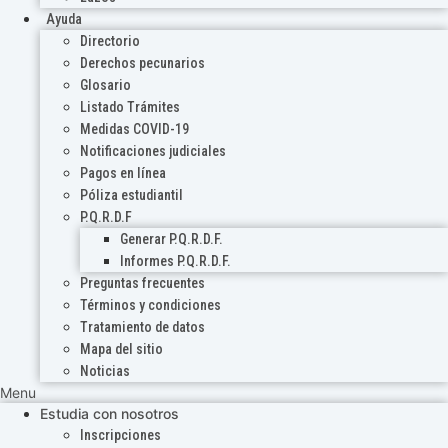
Ayuda
Directorio
Derechos pecunarios
Glosario
Listado Trámites
Medidas COVID-19
Notificaciones judiciales
Pagos en línea
Póliza estudiantil
P.Q.R.D.F
Generar P.Q.R.D.F.
Informes P.Q.R.D.F.
Preguntas frecuentes
Términos y condiciones
Tratamiento de datos
Mapa del sitio
Noticias
Menu
Estudia con nosotros
Inscripciones