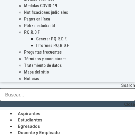
Medidas COVID-19
Notificaciones judiciales
Pagos en línea
Póliza estudiantil
P.Q.R.D.F
Generar P.Q.R.D.F.
Informes P.Q.R.D.F.
Preguntas frecuentes
Términos y condiciones
Tratamiento de datos
Mapa del sitio
Noticias
Search
Close
Aspirantes
Estudiantes
Egresados
Docente y Empleado