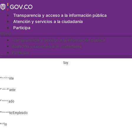
Saltar
al
contenido
Transparencia y acceso a la información pública
Atención y servicios a la ciudadanía
Participa
Menu
Transparencia y acceso a la información pública
Atención y servicios a la ciudadanía
Participa
Soy:
Aspirante
Estudiante
Egresado
Docente/Empleado
Niño