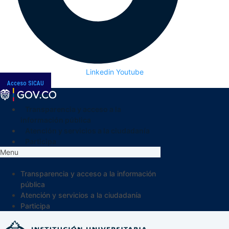
Linkedin
Youtube
Acceso SICAU
Transparencia y acceso a la
información pública
Atención y servicios a la ciudadanía
Participa
Menu
Transparencia y acceso a la información
pública
Atención y servicios a la ciudadanía
Participa