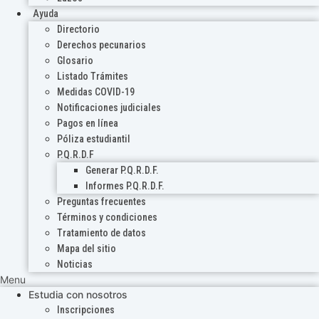
Ayuda
Directorio
Derechos pecunarios
Glosario
Listado Trámites
Medidas COVID-19
Notificaciones judiciales
Pagos en línea
Póliza estudiantil
P.Q.R.D.F
Generar P.Q.R.D.F.
Informes P.Q.R.D.F.
Preguntas frecuentes
Términos y condiciones
Tratamiento de datos
Mapa del sitio
Noticias
Menu
Estudia con nosotros
Inscripciones