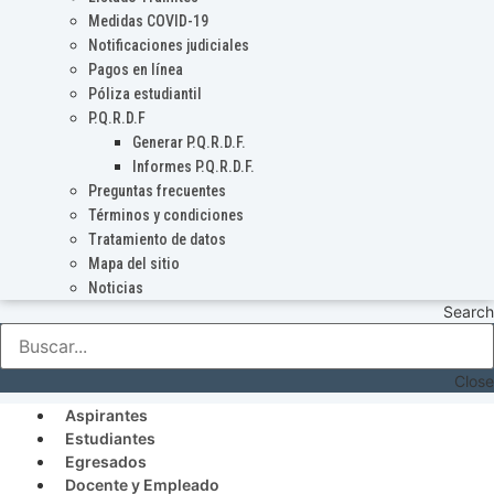
Medidas COVID-19
Notificaciones judiciales
Pagos en línea
Póliza estudiantil
P.Q.R.D.F
Generar P.Q.R.D.F.
Informes P.Q.R.D.F.
Preguntas frecuentes
Términos y condiciones
Tratamiento de datos
Mapa del sitio
Noticias
Search
Close
Aspirantes
Estudiantes
Egresados
Docente y Empleado