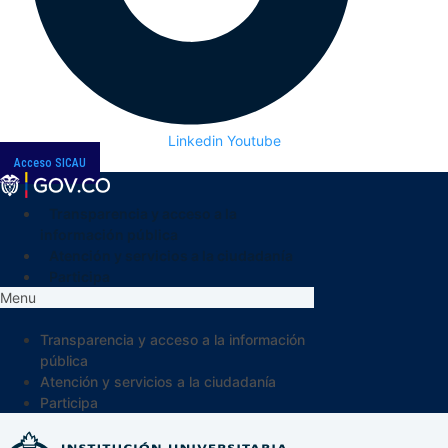
Linkedin
Youtube
Acceso SICAU
Transparencia y acceso a la
información pública
Atención y servicios a la ciudadanía
Participa
Menu
Transparencia y acceso a la información
pública
Atención y servicios a la ciudadanía
Participa