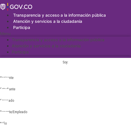
Saltar
al
contenido
Transparencia y acceso a la información pública
Atención y servicios a la ciudadanía
Participa
Menu
Transparencia y acceso a la información pública
Atención y servicios a la ciudadanía
Participa
Soy:
Aspirante
Estudiante
Egresado
Docente/Empleado
Niño