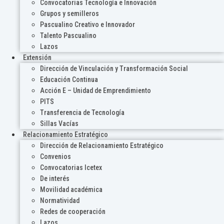
Convocatorias Tecnología e Innovación
Grupos y semilleros
Pascualino Creativo e Innovador
Talento Pascualino
Lazos
Extensión
Dirección de Vinculación y Transformación Social
Educación Continua
Acción E – Unidad de Emprendimiento
PITS
Transferencia de Tecnología
Sillas Vacías
Relacionamiento Estratégico
Dirección de Relacionamiento Estratégico
Convenios
Convocatorias Icetex
De interés
Movilidad académica
Normatividad
Redes de cooperación
Lazos