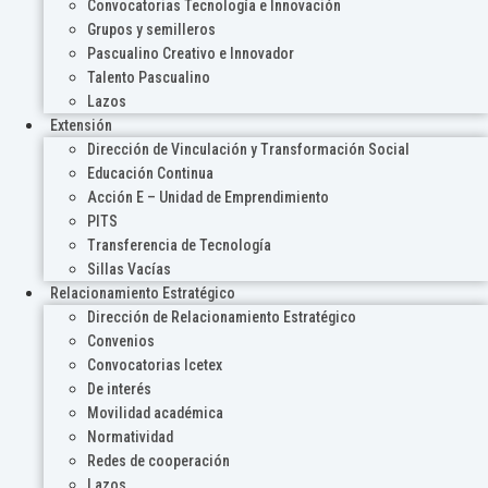
Convocatorias Tecnología e Innovación
Grupos y semilleros
Pascualino Creativo e Innovador
Talento Pascualino
Lazos
Extensión
Dirección de Vinculación y Transformación Social
Educación Continua
Acción E – Unidad de Emprendimiento
PITS
Transferencia de Tecnología
Sillas Vacías
Relacionamiento Estratégico
Dirección de Relacionamiento Estratégico
Convenios
Convocatorias Icetex
De interés
Movilidad académica
Normatividad
Redes de cooperación
Lazos