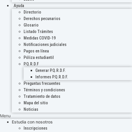
Ayuda
Directorio
Derechos pecunarios
Glosario
Listado Trámites
Medidas COVID-19
Notificaciones judiciales
Pagos en línea
Póliza estudiantil
P.Q.R.D.F
Generar P.Q.R.D.F.
Informes P.Q.R.D.F.
Preguntas frecuentes
Términos y condiciones
Tratamiento de datos
Mapa del sitio
Noticias
Menu
Estudia con nosotros
Inscripciones