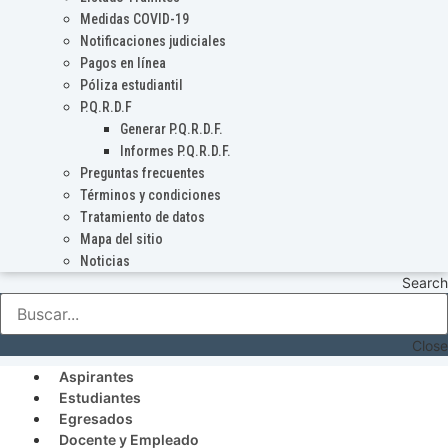
Medidas COVID-19
Notificaciones judiciales
Pagos en línea
Póliza estudiantil
P.Q.R.D.F
Generar P.Q.R.D.F.
Informes P.Q.R.D.F.
Preguntas frecuentes
Términos y condiciones
Tratamiento de datos
Mapa del sitio
Noticias
Search
Close
Aspirantes
Estudiantes
Egresados
Docente y Empleado