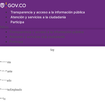
Saltar
al
contenido
Transparencia y acceso a la información pública
Atención y servicios a la ciudadanía
Participa
Menu
Transparencia y acceso a la información pública
Atención y servicios a la ciudadanía
Participa
Soy:
Aspirante
Estudiante
Egresado
Docente/Empleado
Niño