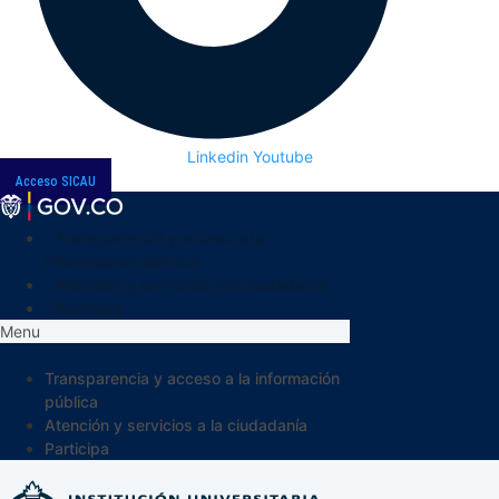
Linkedin
Youtube
Acceso SICAU
Transparencia y acceso a la
información pública
Atención y servicios a la ciudadanía
Participa
Menu
Transparencia y acceso a la información
pública
Atención y servicios a la ciudadanía
Participa