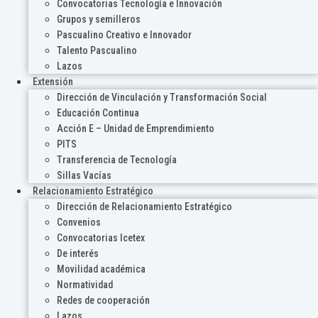
Convocatorias Tecnología e Innovación
Grupos y semilleros
Pascualino Creativo e Innovador
Talento Pascualino
Lazos
Extensión
Dirección de Vinculación y Transformación Social
Educación Continua
Acción E – Unidad de Emprendimiento
PITS
Transferencia de Tecnología
Sillas Vacías
Relacionamiento Estratégico
Dirección de Relacionamiento Estratégico
Convenios
Convocatorias Icetex
De interés
Movilidad académica
Normatividad
Redes de cooperación
Lazos