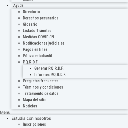
Ayuda
Directorio
Derechos pecunarios
Glosario
Listado Trámites
Medidas COVID-19
Notificaciones judiciales
Pagos en línea
Póliza estudiantil
P.Q.R.D.F
Generar P.Q.R.D.F.
Informes P.Q.R.D.F.
Preguntas frecuentes
Términos y condiciones
Tratamiento de datos
Mapa del sitio
Noticias
Menu
Estudia con nosotros
Inscripciones