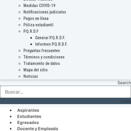
Medidas COVID-19
Notificaciones judiciales
Pagos en línea
Póliza estudiantil
P.Q.R.D.F
Generar P.Q.R.D.F.
Informes P.Q.R.D.F.
Preguntas frecuentes
Términos y condiciones
Tratamiento de datos
Mapa del sitio
Noticias
Search
Close
Aspirantes
Estudiantes
Egresados
Docente y Empleado