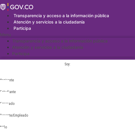
Saltar
al
contenido
Transparencia y acceso a la información pública
Atención y servicios a la ciudadanía
Participa
Menu
Transparencia y acceso a la información pública
Atención y servicios a la ciudadanía
Participa
Soy:
Aspirante
Estudiante
Egresado
Docente/Empleado
Niño