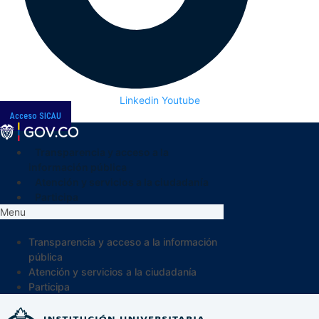
Linkedin
Youtube
Acceso SICAU
Transparencia y acceso a la
información pública
Atención y servicios a la ciudadanía
Participa
Menu
Transparencia y acceso a la información
pública
Atención y servicios a la ciudadanía
Participa