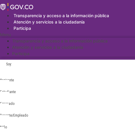
Saltar
al
contenido
Transparencia y acceso a la información pública
Atención y servicios a la ciudadanía
Participa
Menu
Transparencia y acceso a la información pública
Atención y servicios a la ciudadanía
Participa
Soy:
Aspirante
Estudiante
Egresado
Docente/Empleado
Niño