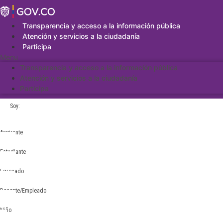
Saltar
al
contenido
Transparencia y acceso a la información pública
Atención y servicios a la ciudadanía
Participa
Menu
Transparencia y acceso a la información pública
Atención y servicios a la ciudadanía
Participa
Soy:
Aspirante
Estudiante
Egresado
Docente/Empleado
Niño