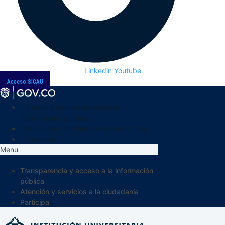
Linkedin
Youtube
Acceso SICAU
Transparencia y acceso a la
información pública
Atención y servicios a la ciudadanía
Participa
Menu
Transparencia y acceso a la información
pública
Atención y servicios a la ciudadanía
Participa