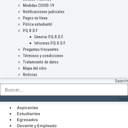
Medidas COVID-19
Notificaciones judiciales
Pagos en línea
Póliza estudiantil
P.Q.R.D.F
Generar P.Q.R.D.F.
Informes P.Q.R.D.F.
Preguntas frecuentes
Términos y condiciones
Tratamiento de datos
Mapa del sitio
Noticias
Search
Close
Aspirantes
Estudiantes
Egresados
Docente y Empleado