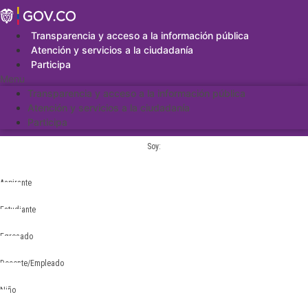
Saltar
al
contenido
Transparencia y acceso a la información pública
Atención y servicios a la ciudadanía
Participa
Menu
Transparencia y acceso a la información pública
Atención y servicios a la ciudadanía
Participa
Soy:
Aspirante
Estudiante
Egresado
Docente/Empleado
Niño