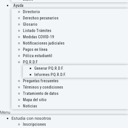
Ayuda
Directorio
Derechos pecunarios
Glosario
Listado Trámites
Medidas COVID-19
Notificaciones judiciales
Pagos en línea
Póliza estudiantil
P.Q.R.D.F
Generar P.Q.R.D.F.
Informes P.Q.R.D.F.
Preguntas frecuentes
Términos y condiciones
Tratamiento de datos
Mapa del sitio
Noticias
Menu
Estudia con nosotros
Inscripciones