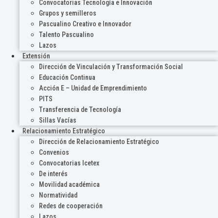
Convocatorias Tecnología e Innovación
Grupos y semilleros
Pascualino Creativo e Innovador
Talento Pascualino
Lazos
Extensión
Dirección de Vinculación y Transformación Social
Educación Continua
Acción E – Unidad de Emprendimiento
PITS
Transferencia de Tecnología
Sillas Vacías
Relacionamiento Estratégico
Dirección de Relacionamiento Estratégico
Convenios
Convocatorias Icetex
De interés
Movilidad académica
Normatividad
Redes de cooperación
Lazos