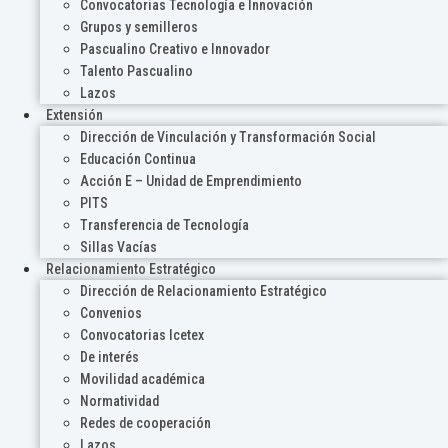
Convocatorias Tecnología e Innovación
Grupos y semilleros
Pascualino Creativo e Innovador
Talento Pascualino
Lazos
Extensión
Dirección de Vinculación y Transformación Social
Educación Continua
Acción E – Unidad de Emprendimiento
PITS
Transferencia de Tecnología
Sillas Vacías
Relacionamiento Estratégico
Dirección de Relacionamiento Estratégico
Convenios
Convocatorias Icetex
De interés
Movilidad académica
Normatividad
Redes de cooperación
Lazos