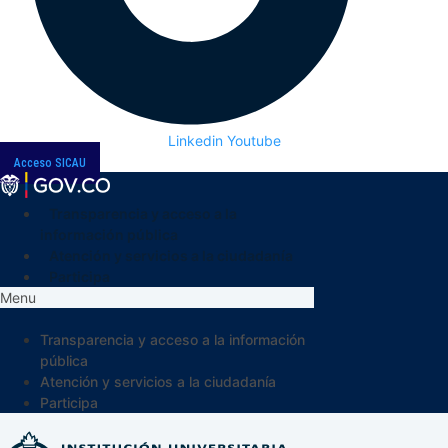
Linkedin
Youtube
Acceso SICAU
Transparencia y acceso a la
información pública
Atención y servicios a la ciudadanía
Participa
Menu
Transparencia y acceso a la información
pública
Atención y servicios a la ciudadanía
Participa