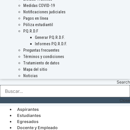
Medidas COVID-19
Notificaciones judiciales
Pagos en línea
Póliza estudiantil
P.Q.R.D.F
Generar P.Q.R.D.F.
Informes P.Q.R.D.F.
Preguntas frecuentes
Términos y condiciones
Tratamiento de datos
Mapa del sitio
Noticias
Search
Close
Aspirantes
Estudiantes
Egresados
Docente y Empleado