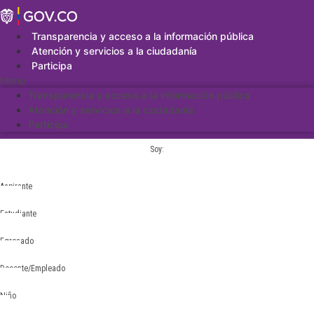
Saltar
al
contenido
Transparencia y acceso a la información pública
Atención y servicios a la ciudadanía
Participa
Menu
Transparencia y acceso a la información pública
Atención y servicios a la ciudadanía
Participa
Soy:
Aspirante
Estudiante
Egresado
Docente/Empleado
Niño