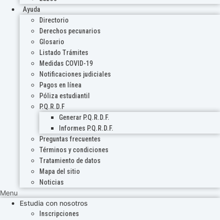
Ayuda
Directorio
Derechos pecunarios
Glosario
Listado Trámites
Medidas COVID-19
Notificaciones judiciales
Pagos en línea
Póliza estudiantil
P.Q.R.D.F
Generar P.Q.R.D.F.
Informes P.Q.R.D.F.
Preguntas frecuentes
Términos y condiciones
Tratamiento de datos
Mapa del sitio
Noticias
Menu
Estudia con nosotros
Inscripciones