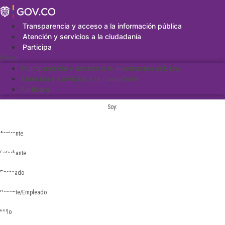
Saltar
al
contenido
Transparencia y acceso a la información pública
Atención y servicios a la ciudadanía
Participa
Menu
Transparencia y acceso a la información pública
Atención y servicios a la ciudadanía
Participa
Soy:
Aspirante
Estudiante
Egresado
Docente/Empleado
Niño