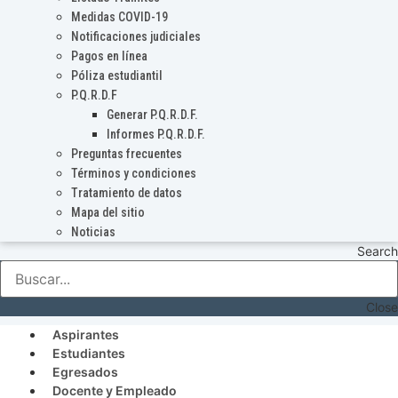
Medidas COVID-19
Notificaciones judiciales
Pagos en línea
Póliza estudiantil
P.Q.R.D.F
Generar P.Q.R.D.F.
Informes P.Q.R.D.F.
Preguntas frecuentes
Términos y condiciones
Tratamiento de datos
Mapa del sitio
Noticias
Search
Close
Aspirantes
Estudiantes
Egresados
Docente y Empleado