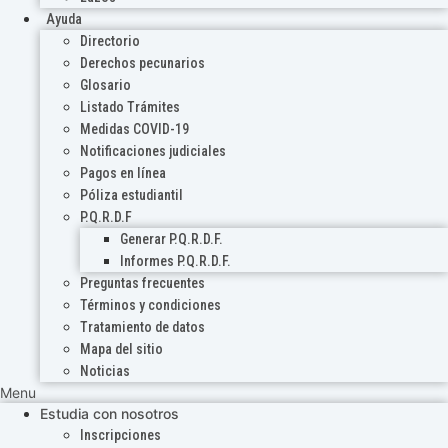
Ayuda
Directorio
Derechos pecunarios
Glosario
Listado Trámites
Medidas COVID-19
Notificaciones judiciales
Pagos en línea
Póliza estudiantil
P.Q.R.D.F
Generar P.Q.R.D.F.
Informes P.Q.R.D.F.
Preguntas frecuentes
Términos y condiciones
Tratamiento de datos
Mapa del sitio
Noticias
Menu
Estudia con nosotros
Inscripciones