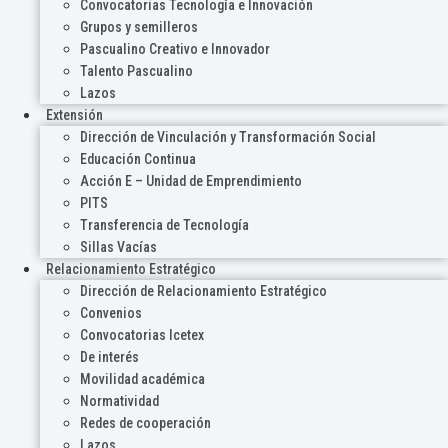
Convocatorias Tecnología e Innovación
Grupos y semilleros
Pascualino Creativo e Innovador
Talento Pascualino
Lazos
Extensión
Dirección de Vinculación y Transformación Social
Educación Continua
Acción E – Unidad de Emprendimiento
PITS
Transferencia de Tecnología
Sillas Vacías
Relacionamiento Estratégico
Dirección de Relacionamiento Estratégico
Convenios
Convocatorias Icetex
De interés
Movilidad académica
Normatividad
Redes de cooperación
Lazos