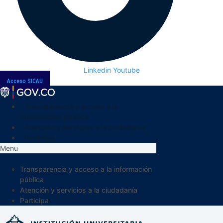
Linkedin
Youtube
Acceso SICAU
Transparencia y acceso a la
información pública
Atención y servicios a la ciudadanía
Participa
Menu
Transparencia y acceso a la información
pública
Atención y servicios a la ciudadanía
Participa