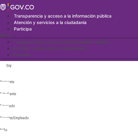
Saltar
al
contenido
Transparencia y acceso a la información pública
Atención y servicios a la ciudadanía
Participa
Menu
Transparencia y acceso a la información pública
Atención y servicios a la ciudadanía
Participa
Soy:
Aspirante
Estudiante
Egresado
Docente/Empleado
Niño