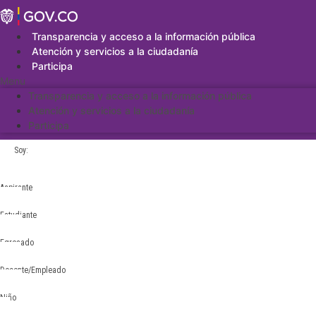
Saltar
al
contenido
Transparencia y acceso a la información pública
Atención y servicios a la ciudadanía
Participa
Menu
Transparencia y acceso a la información pública
Atención y servicios a la ciudadanía
Participa
Soy:
Aspirante
Estudiante
Egresado
Docente/Empleado
Niño